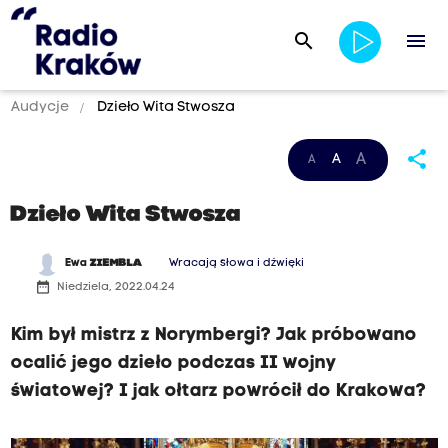
search
menu
Audycje
Dzieło Wita Stwosza
share
A
A
A
Dzieło Wita Stwosza
Ewa
ZIEMBLA
Wracają słowa i dźwięki
date_range
Niedziela, 2022.04.24
Kim był mistrz z Norymbergi? Jak próbowano
ocalić jego dzieło podczas II wojny
światowej? I jak ołtarz powrócił do Krakowa?