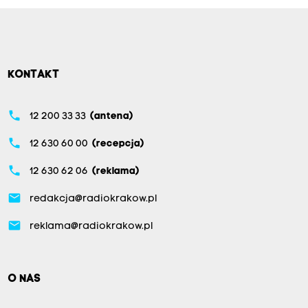
KONTAKT
phone
12 200 33 33
(antena)
phone
12 630 60 00
(recepcja)
phone
12 630 62 06
(reklama)
email
redakcja@radiokrakow.pl
email
reklama@radiokrakow.pl
O NAS