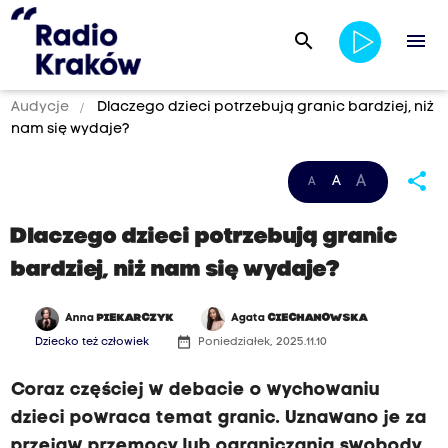
search
menu
Audycje
Dlaczego dzieci potrzebują granic bardziej, niż
nam się wydaje?
share
A
A
A
Dlaczego dzieci potrzebują granic
bardziej, niż nam się wydaje?
Anna
PIEKARCZYK
Agata
CIECHANOWSKA
date_range
Dziecko też człowiek
Poniedziałek, 2025.11.10
Coraz częściej w debacie o wychowaniu
dzieci powraca temat granic. Uznawano je za
przejaw przemocy lub ograniczania swobody