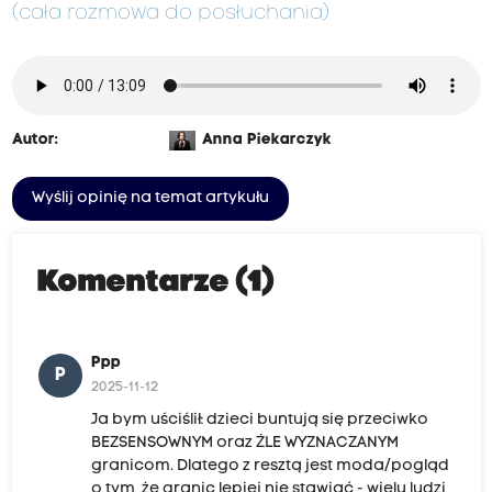
(cała rozmowa do posłuchania)
Autor:
Anna Piekarczyk
Wyślij opinię na temat artykułu
Komentarze (1)
Ppp
P
2025-11-12
Ja bym uściślił: dzieci buntują się przeciwko
BEZSENSOWNYM oraz ŹLE WYZNACZANYM
granicom. Dlatego z resztą jest moda/pogląd
o tym, że granic lepiej nie stawiać - wielu ludzi