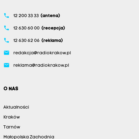
phone
12 200 33 33
(antena)
phone
12 630 60 00
(recepcja)
phone
12 630 62 06
(reklama)
email
redakcja@radiokrakow.pl
email
reklama@radiokrakow.pl
O NAS
Aktualności
Kraków
Tarnów
Małopolska Zachodnia