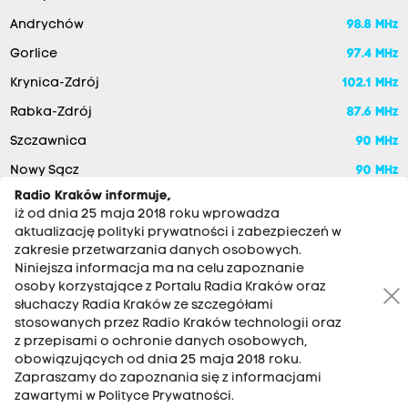
Andrychów
98.8 MHz
Gorlice
97.4 MHz
Krynica-Zdrój
102.1 MHz
Rabka-Zdrój
87.6 MHz
Szczawnica
90 MHz
Nowy Sącz
90 MHz
Radio Kraków informuje,
iż od dnia 25 maja 2018 roku wprowadza
aktualizację polityki prywatności i zabezpieczeń w
zakresie przetwarzania danych osobowych.
Niniejsza informacja ma na celu zapoznanie
osoby korzystające z Portalu Radia Kraków oraz
słuchaczy Radia Kraków ze szczegółami
stosowanych przez Radio Kraków technologii oraz
RADIO KRAKÓW SA. Aleja Juliusza Słowackiego 22, 30-007
z przepisami o ochronie danych osobowych,
Kraków
obowiązujących od dnia 25 maja 2018 roku.
Zapraszamy do zapoznania się z informacjami
Antena: 12 200 33 33
zawartymi w Polityce Prywatności.