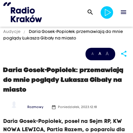
search
menu
Audycje
Daria Gosek-Popiołek: przemawiają do mnie
poglądy Łukasza Gibały na miasto
share
A
A
A
Daria Gosek-Popiołek: przemawiają
do mnie poglądy Łukasza Gibały na
miasto
date_range
Rozmowy
Poniedziałek, 2023.12.18
Daria Gosek-Popiołek, poseł na Sejm RP, KW
NOWA LEWICA, Partia Razem, o poparciu dla