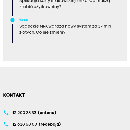
Aplikacja Karty Krakowskiej znika. Co muszą
zrobić użytkownicy?
13:44
Sądeckie MPK wdraża nowy system za 37 mln
złotych. Co się zmieni?
KONTAKT
phone
12 200 33 33
(antena)
phone
12 630 60 00
(recepcja)