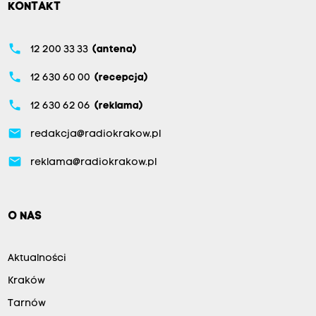
KONTAKT
phone
12 200 33 33
(antena)
phone
12 630 60 00
(recepcja)
phone
12 630 62 06
(reklama)
email
redakcja@radiokrakow.pl
email
reklama@radiokrakow.pl
O NAS
Aktualności
Kraków
Tarnów