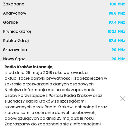
Zakopane
100 MHz
Andrychów
98.8 MHz
Gorlice
97.4 MHz
Krynica-Zdrój
102.1 MHz
Rabka-Zdrój
87.6 MHz
Szczawnica
90 MHz
Nowy Sącz
90 MHz
Radio Kraków informuje,
iż od dnia 25 maja 2018 roku wprowadza
aktualizację polityki prywatności i zabezpieczeń w
zakresie przetwarzania danych osobowych.
Niniejsza informacja ma na celu zapoznanie
osoby korzystające z Portalu Radia Kraków oraz
słuchaczy Radia Kraków ze szczegółami
stosowanych przez Radio Kraków technologii oraz
RADIO KRAKÓW SA. Aleja Juliusza Słowackiego 22, 30-007
z przepisami o ochronie danych osobowych,
Kraków
obowiązujących od dnia 25 maja 2018 roku.
Antena: 12 200 33 33
Zapraszamy do zapoznania się z informacjami