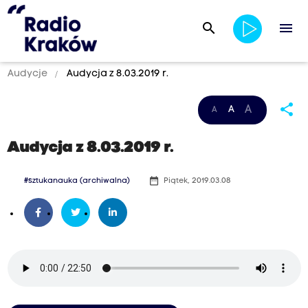
search
menu
Audycje
Audycja z 8.03.2019 r.
share
A
A
A
Audycja z 8.03.2019 r.
date_range
#sztukanauka (archiwalna)
Piątek, 2019.03.08