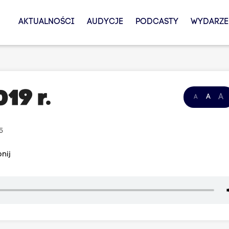
AKTUALNOŚCI
AUDYCJE
PODCASTY
WYDARZE
19 r.
A
A
A
25
nij