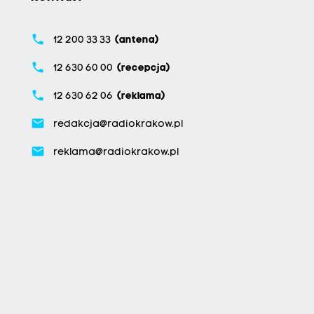
phone
12 200 33 33
(antena)
phone
12 630 60 00
(recepcja)
phone
12 630 62 06
(reklama)
email
redakcja@radiokrakow.pl
email
reklama@radiokrakow.pl