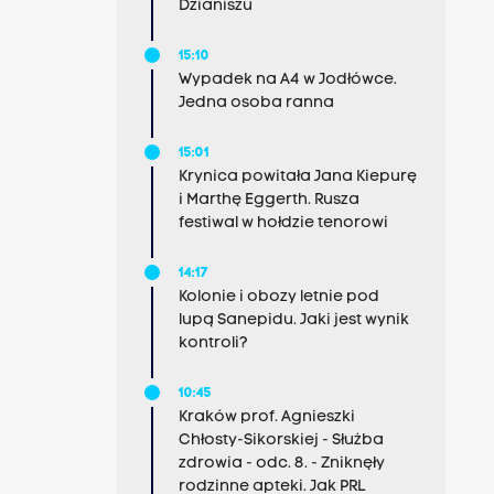
Dzianiszu
15:10
Wypadek na A4 w Jodłówce.
Jedna osoba ranna
15:01
Krynica powitała Jana Kiepurę
i Marthę Eggerth. Rusza
festiwal w hołdzie tenorowi
14:17
Kolonie i obozy letnie pod
lupą Sanepidu. Jaki jest wynik
kontroli?
10:45
Kraków prof. Agnieszki
Chłosty-Sikorskiej - Służba
zdrowia - odc. 8. - Zniknęły
rodzinne apteki. Jak PRL