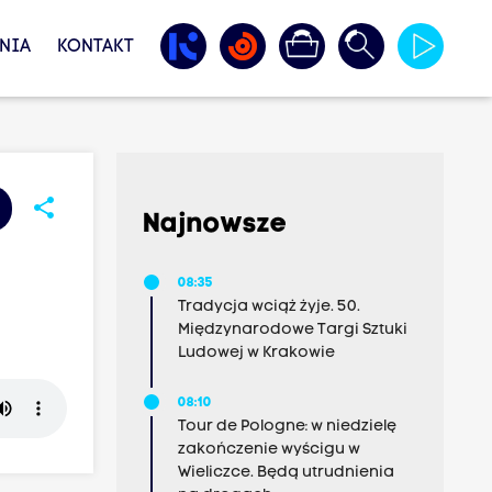
NIA
KONTAKT
share
Najnowsze
08:35
Tradycja wciąż żyje. 50.
Międzynarodowe Targi Sztuki
Ludowej w Krakowie
08:10
Tour de Pologne: w niedzielę
zakończenie wyścigu w
Wieliczce. Będą utrudnienia