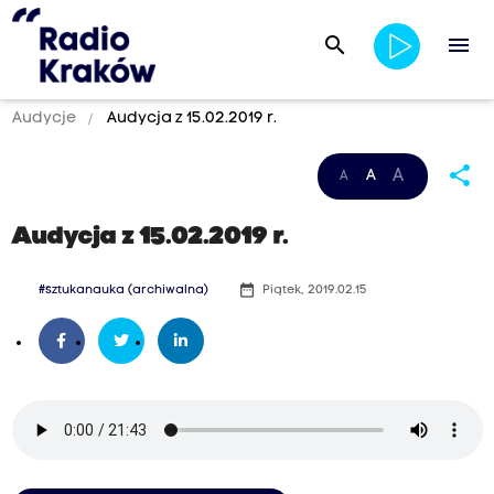
search
menu
Audycje
Audycja z 15.02.2019 r.
share
A
A
A
Audycja z 15.02.2019 r.
date_range
#sztukanauka (archiwalna)
Piątek, 2019.02.15