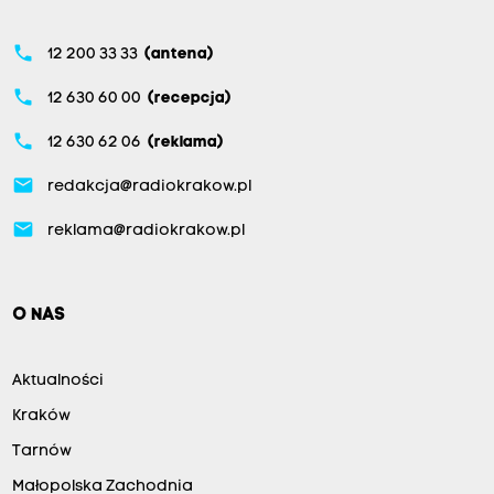
phone
12 200 33 33
(antena)
phone
12 630 60 00
(recepcja)
phone
12 630 62 06
(reklama)
email
redakcja@radiokrakow.pl
email
reklama@radiokrakow.pl
O NAS
Aktualności
Kraków
Tarnów
Małopolska Zachodnia