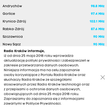
Andrychów
98.8 MHz
Gorlice
97.4 MHz
Krynica-Zdrój
102.1 MHz
Rabka-Zdrój
87.6 MHz
Szczawnica
90 MHz
Nowy Sącz
90 MHz
Radio Kraków informuje,
iż od dnia 25 maja 2018 roku wprowadza
aktualizację polityki prywatności i zabezpieczeń w
zakresie przetwarzania danych osobowych.
Niniejsza informacja ma na celu zapoznanie
osoby korzystające z Portalu Radia Kraków oraz
słuchaczy Radia Kraków ze szczegółami
stosowanych przez Radio Kraków technologii oraz
RADIO KRAKÓW SA. Aleja Juliusza Słowackiego 22, 30-007
z przepisami o ochronie danych osobowych,
Kraków
obowiązujących od dnia 25 maja 2018 roku.
Antena: 12 200 33 33
Zapraszamy do zapoznania się z informacjami
zawartymi w Polityce Prywatności.