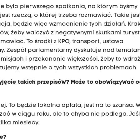
 Nie było pierwszego spotkania, na którym byśmy
est rzeczą, o której trzeba rozmawiać. Takie jes
cja, będzie więc wzmocnienie tych działań. Kra
w, żeby walczyć z negatywnymi skutkami turysty
zmawiać. To środki z KPO, transport, ustawa
emy. Zespół parlamentarny dyskutuje nad tematam
misjach i przekonanie większości, żeby to wdra
utujemy wstępnie o tych wszystkich problemach.
zyjęcie takich przepisów? Może to obowiązywać 
iej. To będzie lokalna opłata, jest na to szansa. 
ć w ciągu roku, ale to chyba nie podlega. Jeśl
ilka miesięcy.
we?