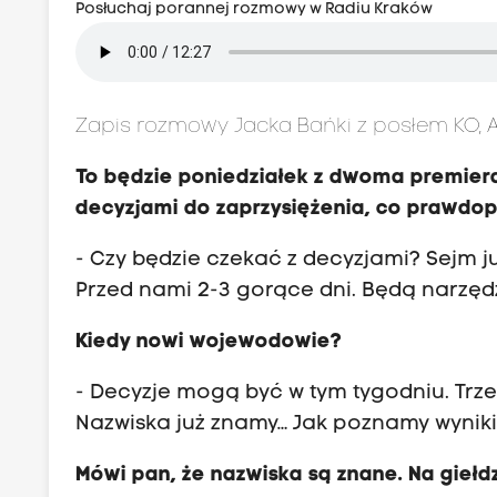
Posłuchaj porannej rozmowy w Radiu Kraków
Zapis rozmowy Jacka Bańki z posłem KO, 
To będzie poniedziałek z dwoma premiera
decyzjami do zaprzysiężenia, co prawdo
- Czy będzie czekać z decyzjami? Sejm j
Przed nami 2-3 gorące dni. Będą narzędz
Kiedy nowi wojewodowie?
- Decyzje mogą być w tym tygodniu. Trz
Nazwiska już znamy… Jak poznamy wyniki
Mówi pan, że nazwiska są znane. Na giełdz