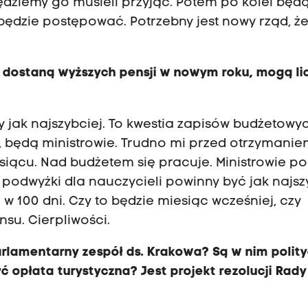
ędziemy go musieli przyjąć. Potem po kolei będ
będzie postępować. Potrzebny jest nowy rząd, ż
e dostaną wyższych pensji w nowym roku, mogą li
ły jak najszybciej. To kwestia zapisów budżetowy
d, będą ministrowie. Trudno mi przed otrzymani
esiącu. Nad budżetem się pracuje. Ministrowie 
 podwyżki dla nauczycieli powinny być jak najszy
w 100 dni. Czy to będzie miesiąc wcześniej, czy
nsu. Cierpliwości.
arlamentarny zespół ds. Krakowa? Są w nim polity
ć opłata turystyczna? Jest projekt rezolucji Rady