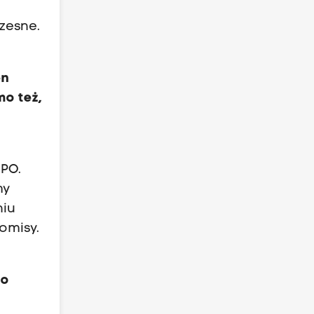
zesne.
en
mo też,
 PO.
my
niu
omisy.
to