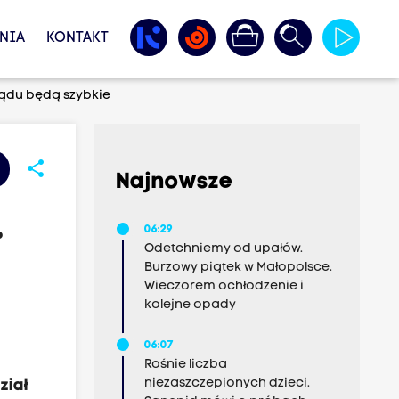
NIA
KONTAKT
ządu będą szybkie
share
Najnowsze
.
06:29
Odetchniemy od upałów.
Burzowy piątek w Małopolsce.
Wieczorem ochłodzenie i
kolejne opady
06:07
Rośnie liczba
niezaszczepionych dzieci.
ział