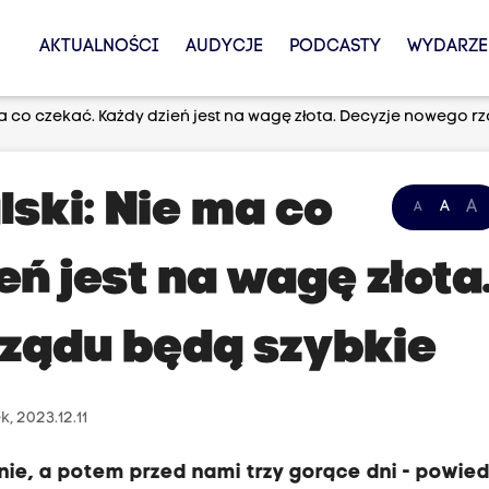
AKTUALNOŚCI
AUDYCJE
PODCASTY
WYDARZE
ma co czekać. Każdy dzień jest na wagę złota. Decyzje nowego r
ski: Nie ma co
A
A
A
eń jest na wagę złota
ządu będą szybkie
, 2023.12.11
nie, a potem przed nami trzy gorące dni - powied