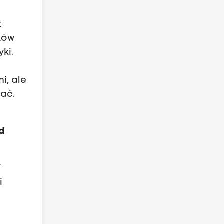
t
ków
ki.
i, ale
żać.
od
W
i