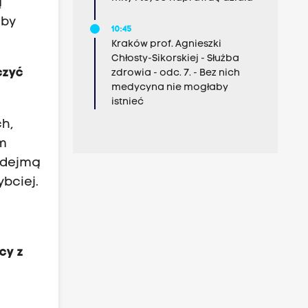
ą
eby
10:45
Kraków prof. Agnieszki
Chłosty-Sikorskiej - Służba
czyć
zdrowia - odc. 7. - Bez nich
medycyna nie mogłaby
istnieć
ch,
em
podejmą
bciej.
cy z