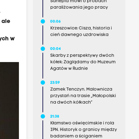
Sanepid mówi o próbach
paraliżowania jego pracy
-
 ale
00:06
Krzeszowice: Cisza, historia i
cień dawnego uzdrowiska
ych w
00:04
Skarby z perspektywy dwóch
kółek: Zaglądamy do Muzeum
Agatów w Rudnie
23:59
Zamek Tenczyn. Malownicza
przystań na trasie „Małopolski
na dwóch kółkach”
21:38
Kłamstwo oświęcimskie i rola
IPN. Historyk o granicy między
badaniem a ściganiem