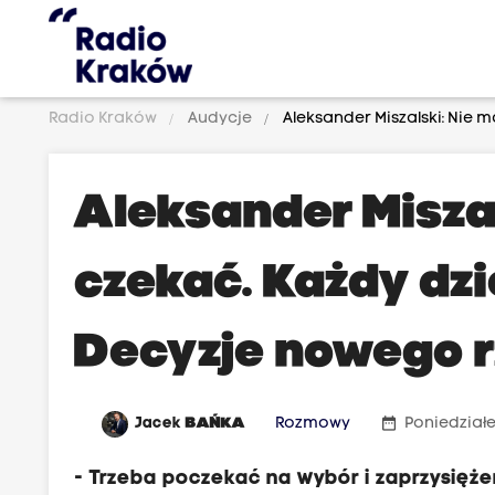
Radio Kraków
Audycje
Aleksander Miszalski: Nie 
Aleksander Miszal
czekać. Każdy dzi
Decyzje nowego r
date_range
Jacek
BAŃKA
Rozmowy
Poniedziałek
- Trzeba poczekać na wybór i zaprzysięże