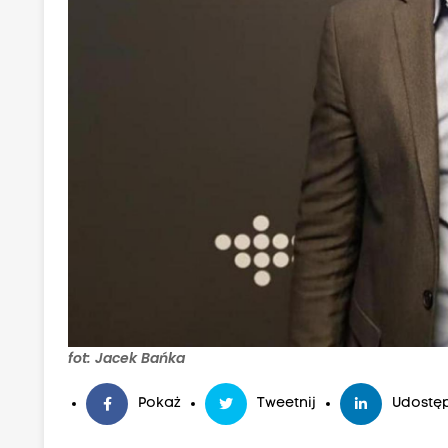
fot: Jacek Bańka
Pokaż
Tweetnij
Udostęp