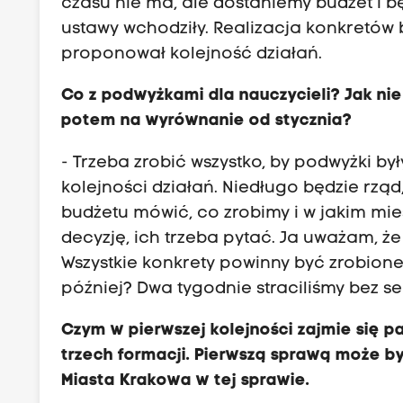
czasu nie ma, ale dostaniemy budżet i b
ustawy wchodziły. Realizacja konkretów 
proponował kolejność działań.
Co z podwyżkami dla nauczycieli? Jak ni
potem na wyrównanie od stycznia?
- Trzeba zrobić wszystko, by podwyżki by
kolejności działań. Niedługo będzie rzą
budżetu mówić, co zrobimy i w jakim mi
decyzję, ich trzeba pytać. Ja uważam, że
Wszystkie konkrety powinny być zrobione 
później? Dwa tygodnie straciliśmy bez se
Czym w pierwszej kolejności zajmie się p
trzech formacji. Pierwszą sprawą może by
Miasta Krakowa w tej sprawie.