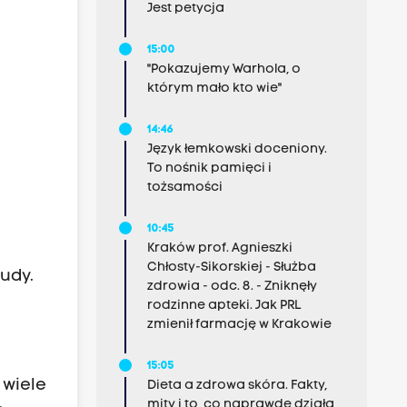
Jest petycja
15:00
"Pokazujemy Warhola, o
którym mało kto wie"
14:46
Język łemkowski doceniony.
To nośnik pamięci i
tożsamości
10:45
Kraków prof. Agnieszki
Chłosty-Sikorskiej - Służba
udy.
zdrowia - odc. 8. - Zniknęły
rodzinne apteki. Jak PRL
zmienił farmację w Krakowie
15:05
 wiele
Dieta a zdrowa skóra. Fakty,
mity i to, co naprawdę działa