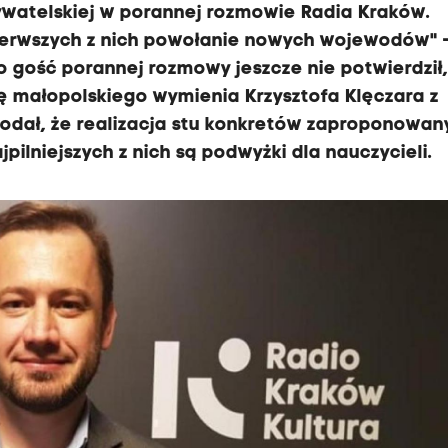
bywatelskiej w porannej rozmowie Radia Kraków.
pierwszych z nich powołanie nowych wojewodów" 
 gość porannej rozmowy jeszcze nie potwierdził,
ę małopolskiego wymienia Krzysztofa Klęczara z
odał, że realizacja stu konkretów zaproponowan
pilniejszych z nich są podwyżki dla nauczycieli.