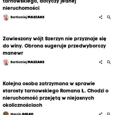
tarnowskiego, dotyczy jednej
nieruchomości
search
share
Bartłomiej
MAZIARZ
Zawieszony wójt Szerzyn nie przyznaje się
do winy. Obrona sugeruje przedwyborczy
manewr
search
share
Bartłomiej
MAZIARZ
Kolejna osoba zatrzymana w sprawie
starosty tarnowskiego Romana Ł. Chodzi o
nieruchomość przejętą w niejasnych
okolicznościach
search
share
Marcin
GOLEC