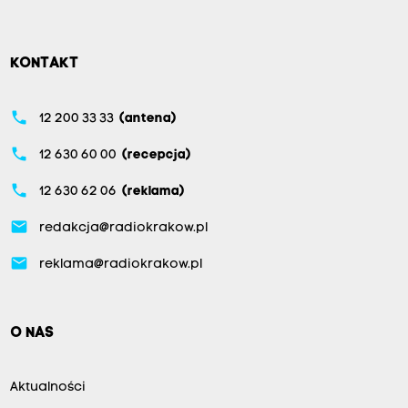
KONTAKT
phone
12 200 33 33
(antena)
phone
12 630 60 00
(recepcja)
phone
12 630 62 06
(reklama)
email
redakcja@radiokrakow.pl
email
reklama@radiokrakow.pl
O NAS
Aktualności