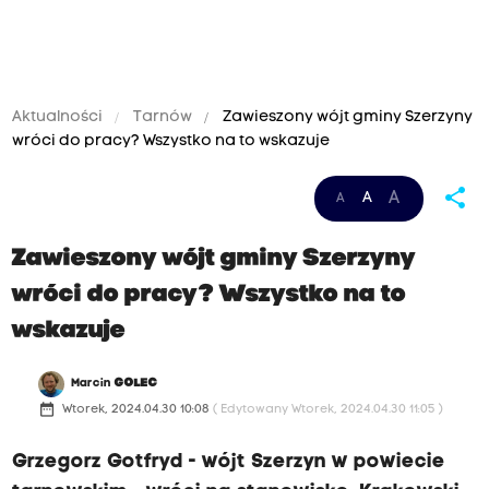
Aktualności
Tarnów
Zawieszony wójt gminy Szerzyny
wróci do pracy? Wszystko na to wskazuje
share
A
A
A
Zawieszony wójt gminy Szerzyny
wróci do pracy? Wszystko na to
wskazuje
Marcin
GOLEC
date_range
Wtorek, 2024.04.30 10:08
( Edytowany Wtorek, 2024.04.30 11:05 )
Grzegorz Gotfryd - wójt Szerzyn w powiecie