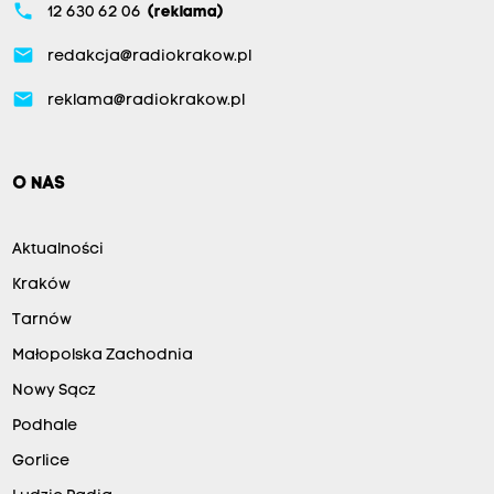
phone
12 630 62 06
(reklama)
email
redakcja@radiokrakow.pl
email
reklama@radiokrakow.pl
O NAS
Aktualności
Kraków
Tarnów
Małopolska Zachodnia
Nowy Sącz
Podhale
Gorlice