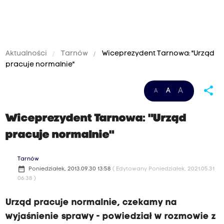
Aktualności
Tarnów
Wiceprezydent Tarnowa: "Urząd
pracuje normalnie"
share
A
A
A
Wiceprezydent Tarnowa: "Urząd
pracuje normalnie"
Tarnów
date_range
Poniedziałek, 2013.09.30 13:58
( Edytowany Poniedziałek, 2021.05.31
06:38 )
Urząd pracuje normalnie, czekamy na
wyjaśnienie sprawy - powiedział w rozmowie z