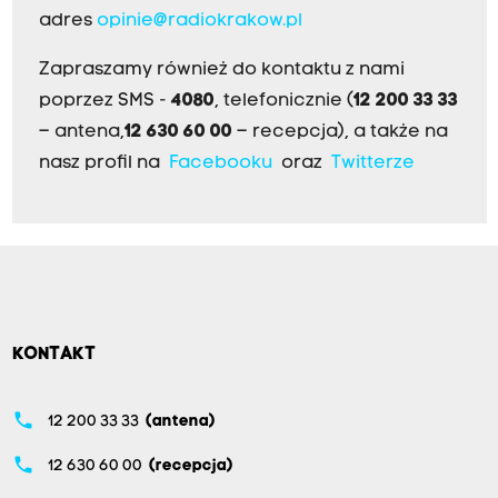
adres
opinie@radiokrakow.pl
Zapraszamy również do kontaktu z nami
poprzez SMS -
4080
, telefonicznie (
12 200 33 33
– antena,
12 630 60 00
– recepcja), a także na
nasz profil na
Facebooku
oraz
Twitterze
KONTAKT
phone
12 200 33 33
(antena)
phone
12 630 60 00
(recepcja)