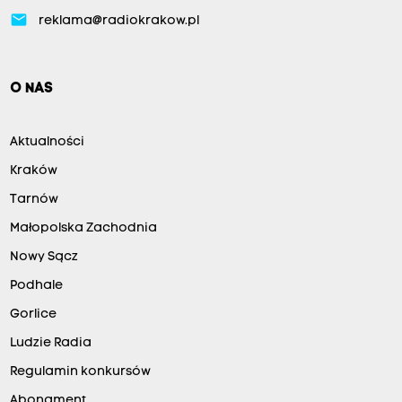
email
reklama@radiokrakow.pl
O NAS
Aktualności
Kraków
Tarnów
Małopolska Zachodnia
Nowy Sącz
Podhale
Gorlice
Ludzie Radia
Regulamin konkursów
Abonament