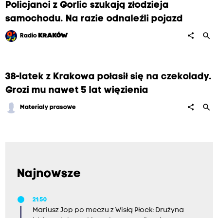
Policjanci z Gorlic szukają złodzieja
samochodu. Na razie odnaleźli pojazd
search
share
Radio
KRAKÓW
38-latek z Krakowa połasił się na czekolady.
Grozi mu nawet 5 lat więzienia
search
share
Materiały prasowe
Najnowsze
21:50
Mariusz Jop po meczu z Wisłą Płock: Drużyna