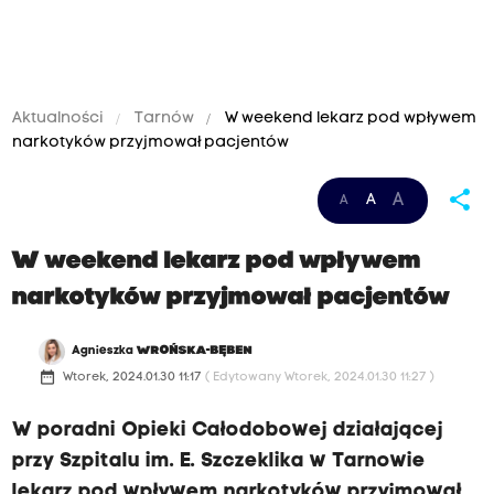
Aktualności
Tarnów
W weekend lekarz pod wpływem
narkotyków przyjmował pacjentów
share
A
A
A
W weekend lekarz pod wpływem
narkotyków przyjmował pacjentów
Agnieszka
WROŃSKA-BĘBEN
date_range
Wtorek, 2024.01.30 11:17
( Edytowany Wtorek, 2024.01.30 11:27 )
W poradni Opieki Całodobowej działającej
przy Szpitalu im. E. Szczeklika w Tarnowie
lekarz pod wpływem narkotyków przyjmował