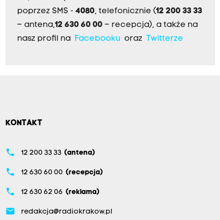
poprzez SMS -
4080
, telefonicznie (
12 200 33 33
– antena,
12 630 60 00
– recepcja), a także na
nasz profil na
Facebooku
oraz
Twitterze
KONTAKT
phone
12 200 33 33
(antena)
phone
12 630 60 00
(recepcja)
phone
12 630 62 06
(reklama)
email
redakcja@radiokrakow.pl