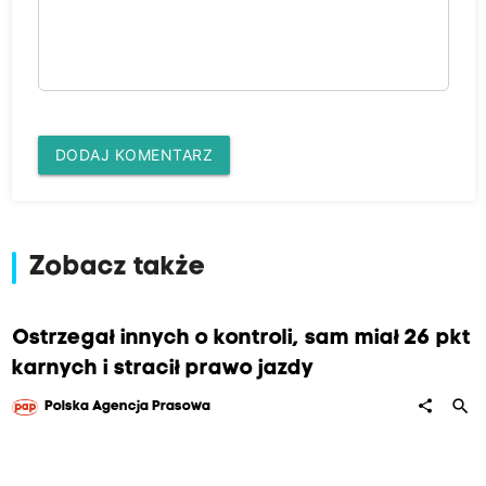
DODAJ KOMENTARZ
Zobacz także
Ostrzegał innych o kontroli, sam miał 26 pkt
karnych i stracił prawo jazdy
search
share
Polska Agencja Prasowa