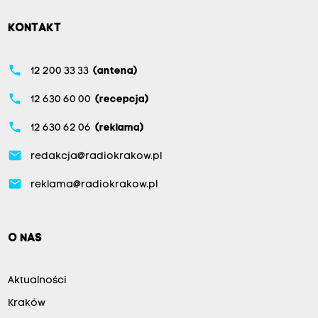
KONTAKT
phone
12 200 33 33
(antena)
phone
12 630 60 00
(recepcja)
phone
12 630 62 06
(reklama)
email
redakcja@radiokrakow.pl
email
reklama@radiokrakow.pl
O NAS
Aktualności
Kraków