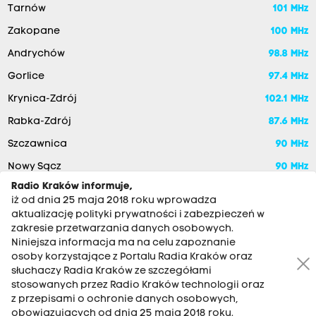
Tarnów
101 MHz
Zakopane
100 MHz
Andrychów
98.8 MHz
Gorlice
97.4 MHz
Krynica-Zdrój
102.1 MHz
Rabka-Zdrój
87.6 MHz
Szczawnica
90 MHz
Nowy Sącz
90 MHz
Radio Kraków informuje,
iż od dnia 25 maja 2018 roku wprowadza
aktualizację polityki prywatności i zabezpieczeń w
zakresie przetwarzania danych osobowych.
Niniejsza informacja ma na celu zapoznanie
osoby korzystające z Portalu Radia Kraków oraz
słuchaczy Radia Kraków ze szczegółami
stosowanych przez Radio Kraków technologii oraz
RADIO KRAKÓW SA. Aleja Juliusza Słowackiego 22, 30-007
z przepisami o ochronie danych osobowych,
Kraków
obowiązujących od dnia 25 maja 2018 roku.