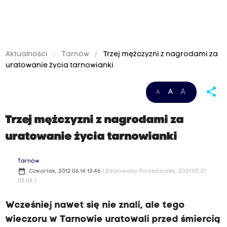
Aktualności
Tarnów
Trzej mężczyzni z nagrodami za
uratowanie życia tarnowianki
share
A
A
A
Trzej mężczyzni z nagrodami za
uratowanie życia tarnowianki
Tarnów
date_range
Czwartek, 2012.06.14 13:46
( Edytowany Poniedziałek, 2021.05.31
05:08 )
Wcześniej nawet się nie znali, ale tego
wieczoru w Tarnowie uratowali przed śmiercią