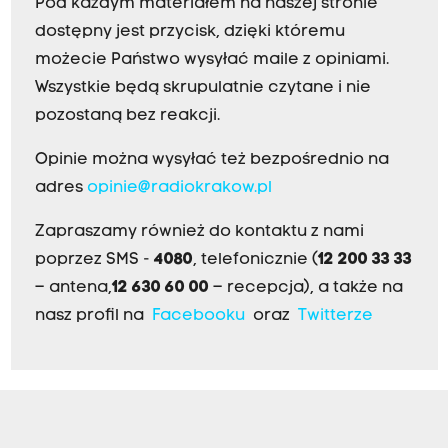
Pod każdym materiałem na naszej stronie
dostępny jest przycisk, dzięki któremu
możecie Państwo wysyłać maile z opiniami.
Wszystkie będą skrupulatnie czytane i nie
pozostaną bez reakcji.
Opinie można wysyłać też bezpośrednio na
adres
opinie@radiokrakow.pl
Zapraszamy również do kontaktu z nami
poprzez SMS -
4080
, telefonicznie (
12 200 33 33
– antena,
12 630 60 00
– recepcja), a także na
nasz profil na
Facebooku
oraz
Twitterze