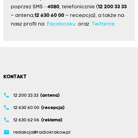
poprzez SMS -
4080
, telefonicznie (
12 200 33 33
– antena,
12 630 60 00
– recepcja), a także na
nasz profil na
Facebooku
oraz
Twitterze
KONTAKT
phone
12 200 33 33
(antena)
phone
12 630 60 00
(recepcja)
phone
12 630 62 06
(reklama)
email
redakcja@radiokrakow.pl