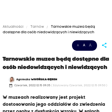
Aktualności
Tarnów
Tarnowskie muzea będą
dostępne dla osób niedowidzących i niewidzących
share
A
A
A
Tarnowskie muzea będą dostępne dla
osób niedowidzących i niewidzących
Agnieszka
WROŃSKA-BĘBEN
date_range
Czwartek, 2022.12.15 09:35
( Edytowany Czwartek, 2022.12.15 09:50 )
W muzeach realizowany jest projekt
dostosowania jego oddziałów do zwiedzenia
przez osoby z dysfunkcją wzroku. W salach