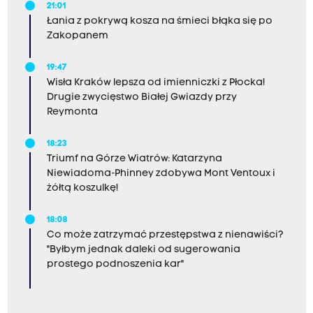
21:01
Łania z pokrywą kosza na śmieci błąka się po
Zakopanem
19:47
Wisła Kraków lepsza od imienniczki z Płocka!
Drugie zwycięstwo Białej Gwiazdy przy
Reymonta
18:23
Triumf na Górze Wiatrów: Katarzyna
Niewiadoma-Phinney zdobywa Mont Ventoux i
żółtą koszulkę!
18:08
Co może zatrzymać przestępstwa z nienawiści?
"Byłbym jednak daleki od sugerowania
prostego podnoszenia kar"