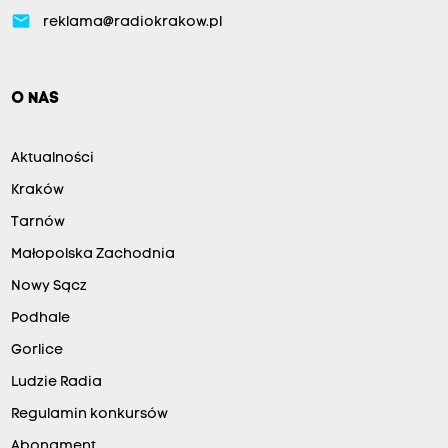
email
reklama@radiokrakow.pl
O NAS
Aktualności
Kraków
Tarnów
Małopolska Zachodnia
Nowy Sącz
Podhale
Gorlice
Ludzie Radia
Regulamin konkursów
Abonament