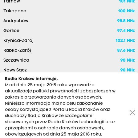
Tarnów
101 MHz
Zakopane
100 MHz
Andrychów
98.8 MHz
Gorlice
97.4 MHz
Krynica-Zdrój
102.1 MHz
Rabka-Zdrój
87.6 MHz
Szczawnica
90 MHz
Nowy Sącz
90 MHz
Radio Kraków informuje,
iż od dnia 25 maja 2018 roku wprowadza
aktualizację polityki prywatności i zabezpieczeń w
zakresie przetwarzania danych osobowych.
Niniejsza informacja ma na celu zapoznanie
osoby korzystające z Portalu Radia Kraków oraz
słuchaczy Radia Kraków ze szczegółami
stosowanych przez Radio Kraków technologii oraz
RADIO KRAKÓW SA. Aleja Juliusza Słowackiego 22, 30-007
z przepisami o ochronie danych osobowych,
Kraków
obowiązujących od dnia 25 maja 2018 roku.