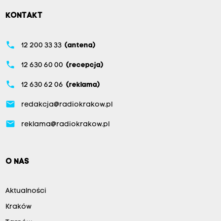
KONTAKT
phone
12 200 33 33
(antena)
phone
12 630 60 00
(recepcja)
phone
12 630 62 06
(reklama)
email
redakcja@radiokrakow.pl
email
reklama@radiokrakow.pl
O NAS
Aktualności
Kraków