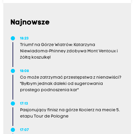
Najnowsze
18:23
Triumf na Górze Wiatrów: Katarzyna
Niewiadoma-Phinney zdobywa Mont Ventoux i
żółtą koszulkę!
18:08
Co może zatrzymać przestępstwa z nienawiści?
"Byłbym jednak daleki od sugerowania
prostego podnoszenia kar"
17:13
Pasjonujący finisz na górze Kocierz na mecie 5.
etapu Tour de Pologne
17:07