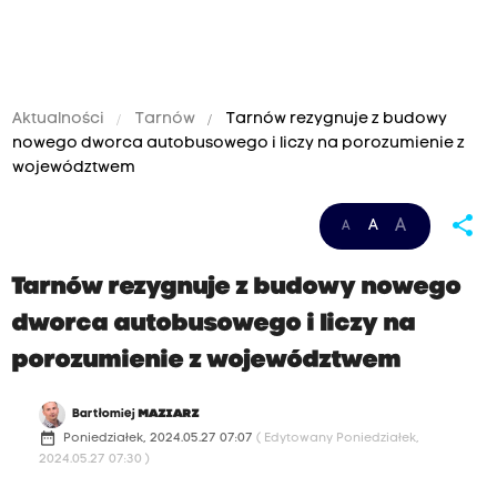
Aktualności
Tarnów
Tarnów rezygnuje z budowy
nowego dworca autobusowego i liczy na porozumienie z
województwem
share
A
A
A
Tarnów rezygnuje z budowy nowego
dworca autobusowego i liczy na
porozumienie z województwem
Bartłomiej
MAZIARZ
date_range
Poniedziałek, 2024.05.27 07:07
( Edytowany Poniedziałek,
2024.05.27 07:30 )