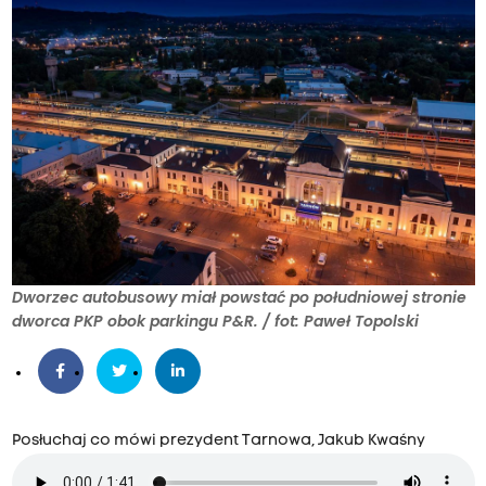
Dworzec autobusowy miał powstać po południowej stronie
dworca PKP obok parkingu P&R. / fot: Paweł Topolski
Posłuchaj co mówi prezydent Tarnowa, Jakub Kwaśny