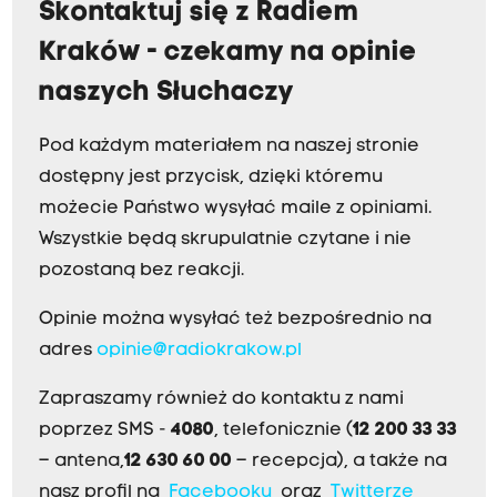
Skontaktuj się z Radiem
Kraków - czekamy na opinie
naszych Słuchaczy
Pod każdym materiałem na naszej stronie
dostępny jest przycisk, dzięki któremu
możecie Państwo wysyłać maile z opiniami.
Wszystkie będą skrupulatnie czytane i nie
pozostaną bez reakcji.
Opinie można wysyłać też bezpośrednio na
adres
opinie@radiokrakow.pl
Zapraszamy również do kontaktu z nami
poprzez SMS -
4080
, telefonicznie (
12 200 33 33
– antena,
12 630 60 00
– recepcja), a także na
nasz profil na
Facebooku
oraz
Twitterze