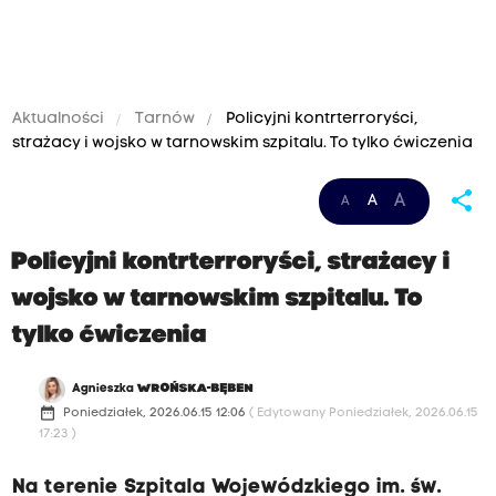
Aktualności
Tarnów
Policyjni kontrterroryści,
strażacy i wojsko w tarnowskim szpitalu. To tylko ćwiczenia
share
A
A
A
Policyjni kontrterroryści, strażacy i
wojsko w tarnowskim szpitalu. To
tylko ćwiczenia
Agnieszka
WROŃSKA-BĘBEN
date_range
Poniedziałek, 2026.06.15 12:06
( Edytowany Poniedziałek, 2026.06.15
17:23 )
Na terenie Szpitala Wojewódzkiego im. św.