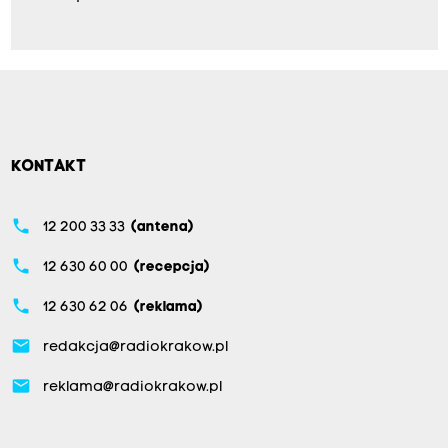
KONTAKT
phone
12 200 33 33
(antena)
phone
12 630 60 00
(recepcja)
phone
12 630 62 06
(reklama)
email
redakcja@radiokrakow.pl
email
reklama@radiokrakow.pl