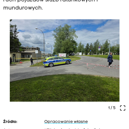
ruch pojazdów służb ratunkowych i
mundurowych.
crop_free
1
/ 5
Źródło:
Opracowanie własne