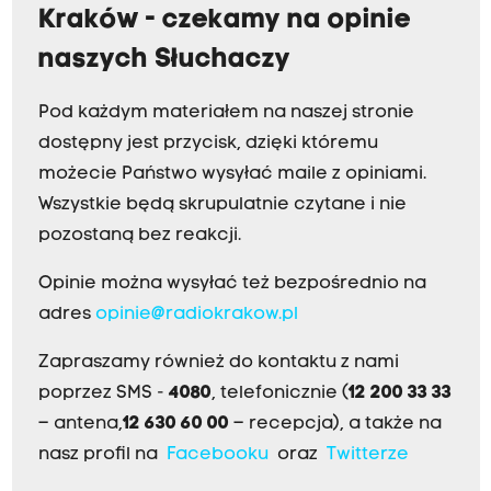
Kraków - czekamy na opinie
naszych Słuchaczy
Pod każdym materiałem na naszej stronie
dostępny jest przycisk, dzięki któremu
możecie Państwo wysyłać maile z opiniami.
Wszystkie będą skrupulatnie czytane i nie
pozostaną bez reakcji.
Opinie można wysyłać też bezpośrednio na
adres
opinie@radiokrakow.pl
Zapraszamy również do kontaktu z nami
poprzez SMS -
4080
, telefonicznie (
12 200 33 33
– antena,
12 630 60 00
– recepcja), a także na
nasz profil na
Facebooku
oraz
Twitterze