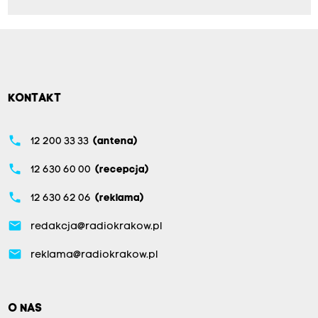
KONTAKT
phone
12 200 33 33
(antena)
phone
12 630 60 00
(recepcja)
phone
12 630 62 06
(reklama)
email
redakcja@radiokrakow.pl
email
reklama@radiokrakow.pl
O NAS