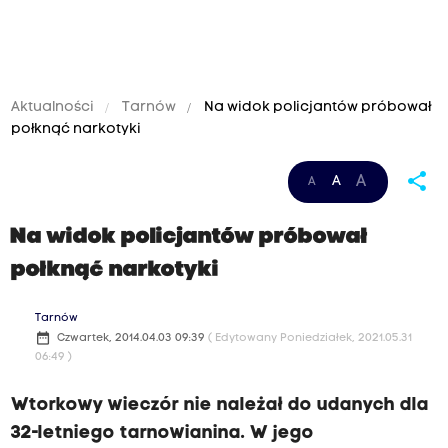
Aktualności
Tarnów
Na widok policjantów próbował
połknąć narkotyki
share
A
A
A
Na widok policjantów próbował
połknąć narkotyki
Tarnów
date_range
Czwartek, 2014.04.03 09:39
( Edytowany Poniedziałek, 2021.05.31
06:49 )
Wtorkowy wieczór nie należał do udanych dla
32-letniego tarnowianina. W jego