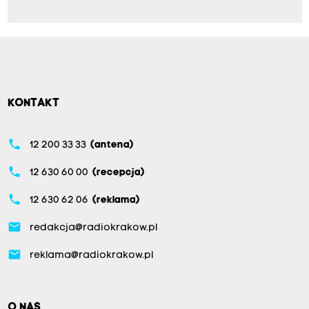
KONTAKT
phone
12 200 33 33
(antena)
phone
12 630 60 00
(recepcja)
phone
12 630 62 06
(reklama)
email
redakcja@radiokrakow.pl
email
reklama@radiokrakow.pl
O NAS