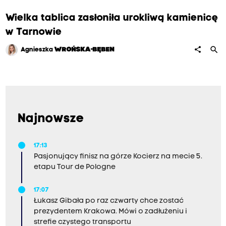
Wielka tablica zasłoniła urokliwą kamienicę
w Tarnowie
search
share
Agnieszka
WROŃSKA-BĘBEN
Najnowsze
17:13
Pasjonujący finisz na górze Kocierz na mecie 5.
etapu Tour de Pologne
17:07
Łukasz Gibała po raz czwarty chce zostać
prezydentem Krakowa. Mówi o zadłużeniu i
strefie czystego transportu