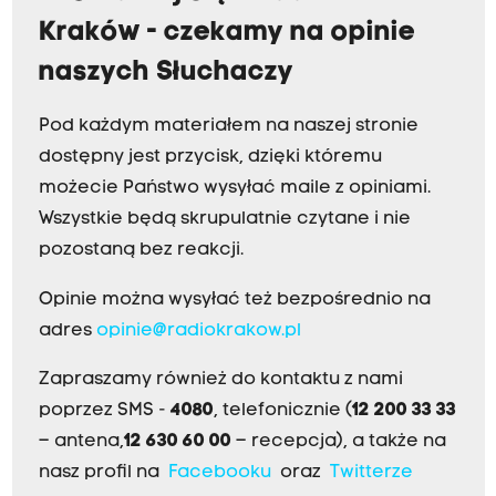
Kraków - czekamy na opinie
naszych Słuchaczy
Pod każdym materiałem na naszej stronie
dostępny jest przycisk, dzięki któremu
możecie Państwo wysyłać maile z opiniami.
Wszystkie będą skrupulatnie czytane i nie
pozostaną bez reakcji.
Opinie można wysyłać też bezpośrednio na
adres
opinie@radiokrakow.pl
Zapraszamy również do kontaktu z nami
poprzez SMS -
4080
, telefonicznie (
12 200 33 33
– antena,
12 630 60 00
– recepcja), a także na
nasz profil na
Facebooku
oraz
Twitterze