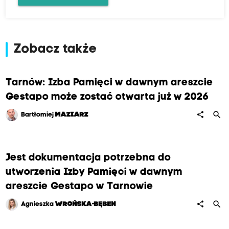
Zobacz także
Tarnów: Izba Pamięci w dawnym areszcie
Gestapo może zostać otwarta już w 2026
search
share
Bartłomiej
MAZIARZ
Jest dokumentacja potrzebna do
utworzenia Izby Pamięci w dawnym
areszcie Gestapo w Tarnowie
search
share
Agnieszka
WROŃSKA-BĘBEN