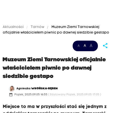
Aktualności
Tarnów
Muzeum Ziemi Tarnowskiej
oficjalnie właścicielem piwnic po dawnej siedzibie gestapo
share
A
A
A
Muzeum Ziemi Tarnowskiej oficjalnie
właścicielem piwnic po dawnej
siedzibie gestapo
Agnieszka
WROŃSKA-BĘBEN
date_range
Piątek, 2025.09.05 16:55
( Edytowany Piątek, 2025.09.05 17:05 )
Miejsce to ma w przyszłości stać się jednym z