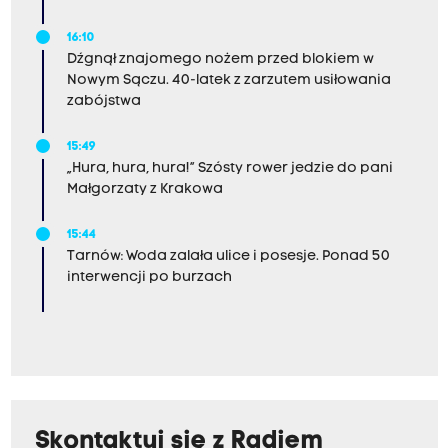
16:10
Dźgnął znajomego nożem przed blokiem w
Nowym Sączu. 40-latek z zarzutem usiłowania
zabójstwa
15:49
„Hura, hura, hura!” Szósty rower jedzie do pani
Małgorzaty z Krakowa
15:44
Tarnów: Woda zalała ulice i posesje. Ponad 50
interwencji po burzach
Skontaktuj się z Radiem