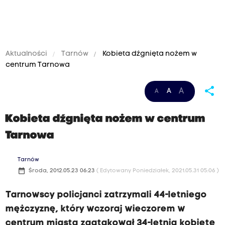
Aktualności
Tarnów
Kobieta dźgnięta nożem w
centrum Tarnowa
share
A
A
A
Kobieta dźgnięta nożem w centrum
Tarnowa
Tarnów
date_range
Środa, 2012.05.23 06:23
( Edytowany Poniedziałek, 2021.05.31 05:06 )
Tarnowscy policjanci zatrzymali 44-letniego
mężczyznę, który wczoraj wieczorem w
centrum miasta zaatakował 34-letnią kobietę