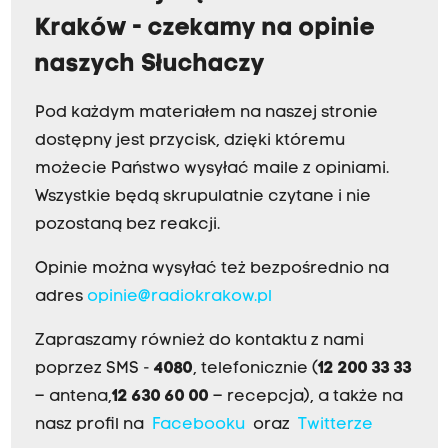
Kraków - czekamy na opinie
naszych Słuchaczy
Pod każdym materiałem na naszej stronie
dostępny jest przycisk, dzięki któremu
możecie Państwo wysyłać maile z opiniami.
Wszystkie będą skrupulatnie czytane i nie
pozostaną bez reakcji.
Opinie można wysyłać też bezpośrednio na
adres
opinie@radiokrakow.pl
Zapraszamy również do kontaktu z nami
poprzez SMS -
4080
, telefonicznie (
12 200 33 33
– antena,
12 630 60 00
– recepcja), a także na
nasz profil na
Facebooku
oraz
Twitterze