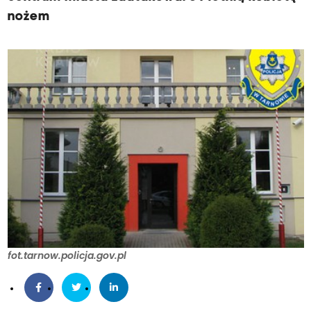
nożem
fot.tarnow.policja.gov.pl