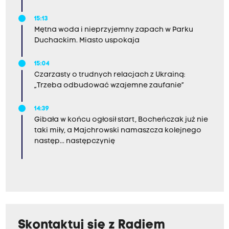
15:13
Mętna woda i nieprzyjemny zapach w Parku
Duchackim. Miasto uspokaja
15:04
Czarzasty o trudnych relacjach z Ukrainą:
„Trzeba odbudować wzajemne zaufanie”
14:39
Gibała w końcu ogłosił start, Bocheńczak już nie
taki miły, a Majchrowski namaszcza kolejnego
następ... następczynię
Skontaktuj się z Radiem