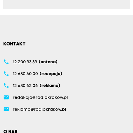
KONTAKT
phone
12 200 33 33
(antena)
phone
12 630 60 00
(recepcja)
phone
12 630 62 06
(reklama)
email
redakcja@radiokrakow.pl
email
reklama@radiokrakow.pl
O NAS