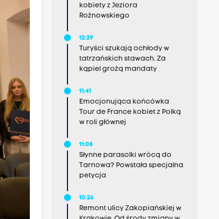
kobiety z Jeziora
Rożnowskiego
12:29
Turyści szukają ochłody w
tatrzańskich stawach. Za
kąpiel grożą mandaty
11:41
Emocjonująca końcówka
Tour de France kobiet z Polką
w roli głównej
11:08
Słynne parasolki wrócą do
Tarnowa? Powstała specjalna
petycja
10:26
Remont ulicy Zakopiańskiej w
Krakowie. Od środy zmiany w