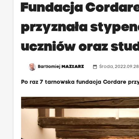
Fundacja Cordare
przyznała stypen
uczniów oraz stu
date_range
Bartłomiej
MAZIARZ
Środa, 2022.09.28
Po raz 7 tarnowska fundacja Cordare prz