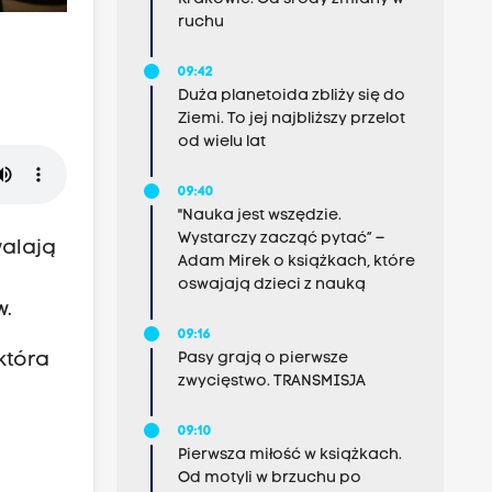
ruchu
09:42
Duża planetoida zbliży się do
Ziemi. To jej najbliższy przelot
od wielu lat
09:40
"Nauka jest wszędzie.
Wystarczy zacząć pytać” –
walają
Adam Mirek o książkach, które
oswajają dzieci z nauką
w.
09:16
która
Pasy grają o pierwsze
zwycięstwo. TRANSMISJA
09:10
Pierwsza miłość w książkach.
Od motyli w brzuchu po