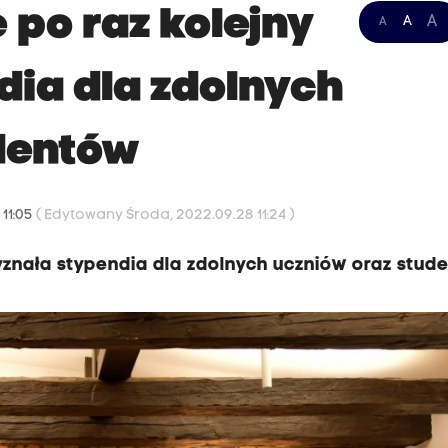
 po raz kolejny
A
A
A
dia dla zdolnych
dentów
 11:05
( Edytowany Środa, 2022.09.28 11:24 )
yznała stypendia dla zdolnych uczniów oraz stud