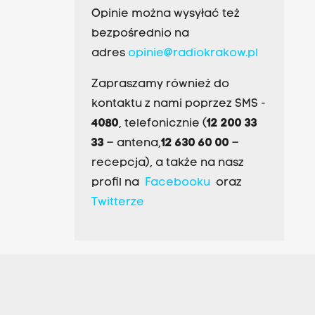
Opinie można wysyłać też
bezpośrednio na
adres
opinie@radiokrakow.pl
Zapraszamy również do
kontaktu z nami poprzez SMS -
4080
, telefonicznie (
12 200 33
33
– antena,
12 630 60 00
–
recepcja), a także na nasz
profil na
Facebooku
oraz
Twitterze