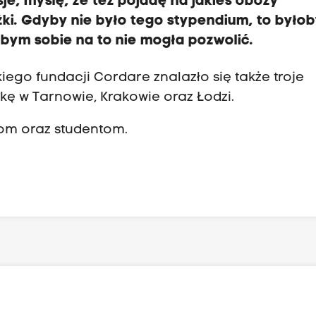
e, myślę, że też pojadę na jakieś obozy
żki. Gdyby nie było tego stypendium, to było
 bym sobie na to nie mogła pozwolić.
ego fundacji Cordare znalazło się także troje
kę w Tarnowie, Krakowie oraz Łodzi.
om oraz studentom.