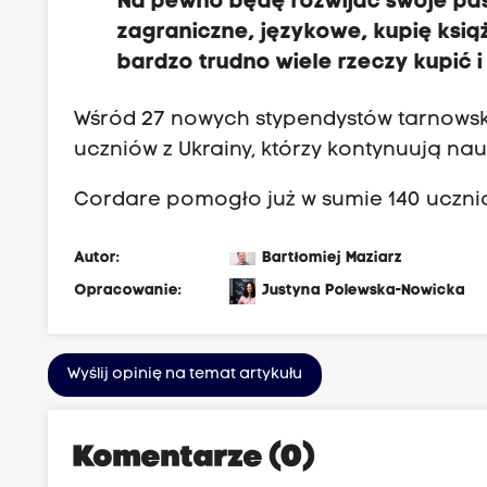
Na pewno będę rozwijać swoje pasj
zagraniczne, językowe, kupię ksią
bardzo trudno wiele rzeczy kupić i
Wśród 27 nowych stypendystów tarnowski
uczniów z Ukrainy, którzy kontynuują nau
Cordare pomogło już w sumie 140 uczni
Autor:
Bartłomiej Maziarz
Opracowanie:
Justyna Polewska-Nowicka
Wyślij opinię na temat artykułu
Komentarze (0)