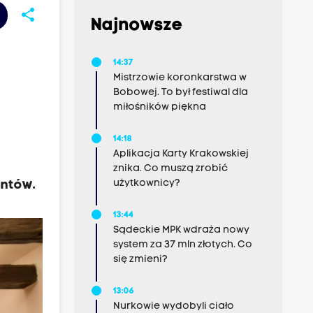
share
Najnowsze
14:37
Mistrzowie koronkarstwa w
Bobowej. To był festiwal dla
miłośników piękna
14:18
Aplikacja Karty Krakowskiej
znika. Co muszą zrobić
użytkownicy?
entów.
13:44
Sądeckie MPK wdraża nowy
system za 37 mln złotych. Co
się zmieni?
13:06
Nurkowie wydobyli ciało