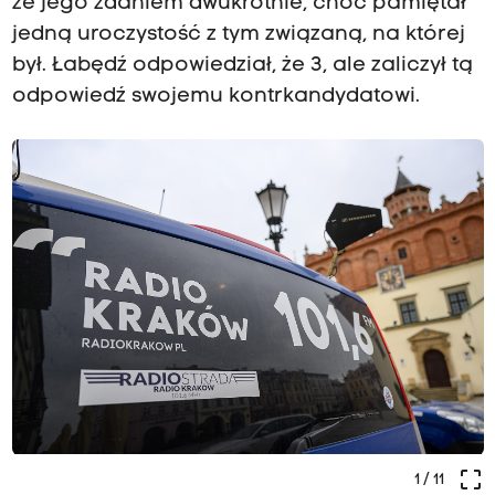
że jego zdaniem dwukrotnie, choć pamiętał
jedną uroczystość z tym związaną, na której
był. Łabędź odpowiedział, że 3, ale zaliczył tą
odpowiedź swojemu kontrkandydatowi.
crop_free
1
/ 11