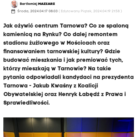
Bartłomiej
MAZIARZ
date_range
Środa, 2024.04.17 08:03
( Edytowany Piątek, 2024.04.19 21:58 )
Jak ożywić centrum Tarnowa? Co ze spaloną
kamienicą na Rynku? Co dalej remontem
stadionu żużlowego w Mościcach oraz
finansowaniem tarnowskiej kultury? Gdzie
budować mieszkania i jak premiować tych,
którzy mieszkają w Tarnowie? Na takie
pytania odpowiadali kandydaci na prezydenta
Tarnowa - Jakub Kwaśny z Koalicji
Obywatelskiej oraz Henryk Łabędź z Prawa i
Sprawiedliwości.