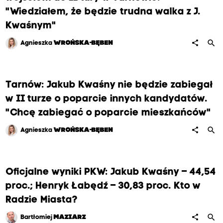
"Wiedziałem, że będzie trudna walka z J.
Kwaśnym"
search
share
Agnieszka
WROŃSKA-BĘBEN
Tarnów: Jakub Kwaśny nie będzie zabiegał
w II turze o poparcie innych kandydatów.
"Chcę zabiegać o poparcie mieszkańców"
search
share
Agnieszka
WROŃSKA-BĘBEN
Oficjalne wyniki PKW: Jakub Kwaśny – 44,54
proc.; Henryk Łabędź – 30,83 proc. Kto w
Radzie Miasta?
search
share
Bartłomiej
MAZIARZ