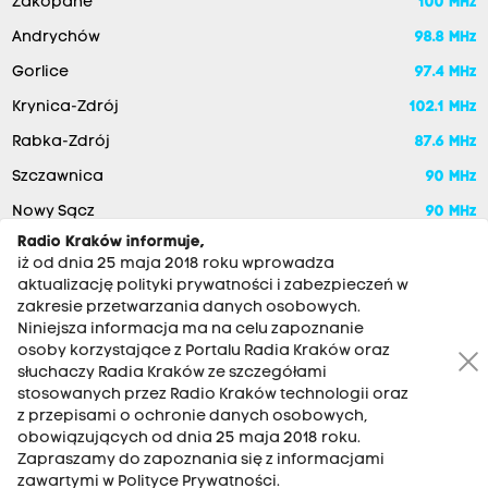
Zakopane
100 MHz
Andrychów
98.8 MHz
Gorlice
97.4 MHz
Krynica-Zdrój
102.1 MHz
Rabka-Zdrój
87.6 MHz
Szczawnica
90 MHz
Nowy Sącz
90 MHz
Radio Kraków informuje,
iż od dnia 25 maja 2018 roku wprowadza
aktualizację polityki prywatności i zabezpieczeń w
zakresie przetwarzania danych osobowych.
Niniejsza informacja ma na celu zapoznanie
osoby korzystające z Portalu Radia Kraków oraz
słuchaczy Radia Kraków ze szczegółami
stosowanych przez Radio Kraków technologii oraz
RADIO KRAKÓW SA. Aleja Juliusza Słowackiego 22, 30-007
z przepisami o ochronie danych osobowych,
Kraków
obowiązujących od dnia 25 maja 2018 roku.
Zapraszamy do zapoznania się z informacjami
Antena: 12 200 33 33
zawartymi w Polityce Prywatności.