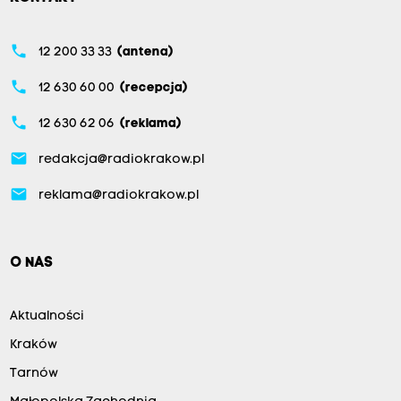
phone
12 200 33 33
(antena)
phone
12 630 60 00
(recepcja)
phone
12 630 62 06
(reklama)
email
redakcja@radiokrakow.pl
email
reklama@radiokrakow.pl
O NAS
Aktualności
Kraków
Tarnów