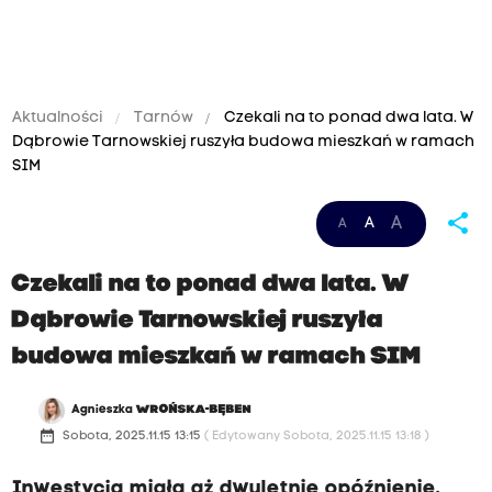
Aktualności
Tarnów
Czekali na to ponad dwa lata. W
Dąbrowie Tarnowskiej ruszyła budowa mieszkań w ramach
SIM
share
A
A
A
Czekali na to ponad dwa lata. W
Dąbrowie Tarnowskiej ruszyła
budowa mieszkań w ramach SIM
Agnieszka
WROŃSKA-BĘBEN
date_range
Sobota, 2025.11.15 13:15
( Edytowany Sobota, 2025.11.15 13:18 )
Inwestycja miała aż dwuletnie opóźnienie.