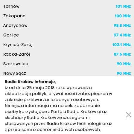
Tarnów
101 MHz
Zakopane
100 MHz
Andrychów
98.8 MHz
Gorlice
97.4 MHz
Krynica-Zdrój
102.1 MHz
Rabka-Zdrój
87.6 MHz
Szczawnica
90 MHz
Nowy Sącz
90 MHz
Radio Kraków informuje,
iż od dnia 25 maja 2018 roku wprowadza
aktualizację polityki prywatności i zabezpieczeń w
zakresie przetwarzania danych osobowych.
Niniejsza informacja ma na celu zapoznanie
osoby korzystające z Portalu Radia Kraków oraz
słuchaczy Radia Kraków ze szczegółami
stosowanych przez Radio Kraków technologii oraz
RADIO KRAKÓW SA. Aleja Juliusza Słowackiego 22, 30-007
z przepisami o ochronie danych osobowych,