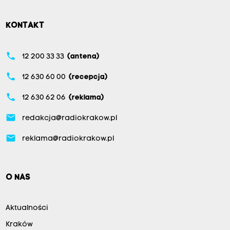
KONTAKT
phone
12 200 33 33
(antena)
phone
12 630 60 00
(recepcja)
phone
12 630 62 06
(reklama)
email
redakcja@radiokrakow.pl
email
reklama@radiokrakow.pl
O NAS
Aktualności
Kraków