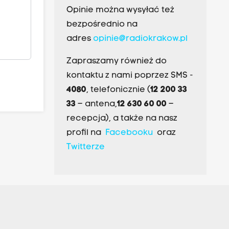
Opinie można wysyłać też
bezpośrednio na
adres
opinie@radiokrakow.pl
Zapraszamy również do
kontaktu z nami poprzez SMS -
4080
, telefonicznie (
12 200 33
33
– antena,
12 630 60 00
–
recepcja), a także na nasz
profil na
Facebooku
oraz
Twitterze