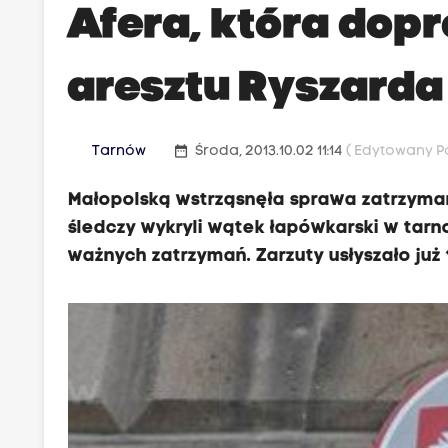
Afera, która dop
aresztu Ryszarda 
date_range
Tarnów
Środa, 2013.10.02 11:14
( Edytowany Po
Małopolską wstrząsnęła sprawa zatrzyman
śledczy wykryli wątek łapówkarski w tarn
ważnych zatrzymań. Zarzuty usłyszało już 