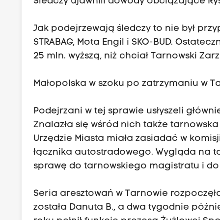
Śledczy ujawnili dowody obciążające Ry
Jak podejrzewają śledczy to nie był przy
STRABAG, Mota Engil i SKO-BUD. Ostatecz
25 mln. wyższą, niż chciał Tarnowski Zar
Małopolska w szoku po zatrzymaniu w T
Podejrzani w tej sprawie usłyszeli główn
Znalazła się wśród nich także tarnowska
Urzędzie Miasta miała zasiadać w komis
łącznika autostradowego. Wygląda na t
sprawę do tarnowskiego magistratu i do
Seria aresztowań w Tarnowie rozpoczęła
została Danuta B., a dwa tygodnie później