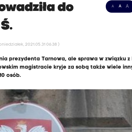
rowadziła do
A
A
A
Ś.
niedziałek, 2021.05.31 06:38 )
ia prezydenta Tarnowa, ale sprawa w związku z 
owskim magistracie kryje za sobą także wiele inn
10 osób.