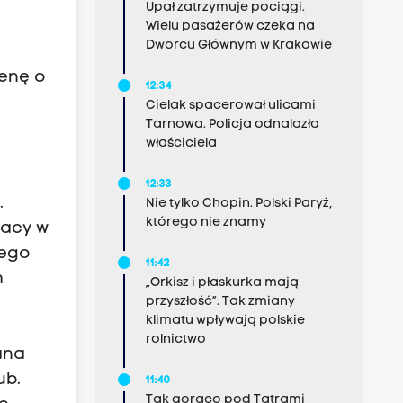
Upał zatrzymuje pociągi.
Wielu pasażerów czeka na
Dworcu Głównym w Krakowie
cenę o
12:34
Cielak spacerował ulicami
Tarnowa. Policja odnalazła
właściciela
12:33
.
Nie tylko Chopin. Polski Paryż,
którego nie znamy
racy w
iego
11:42
m
„Orkisz i płaskurka mają
przyszłość”. Tak zmiany
klimatu wpływają polskie
rolnictwo
ana
ub.
11:40
Tak gorąco pod Tatrami