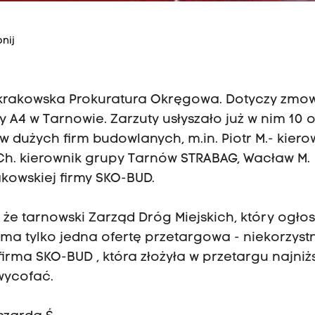
nij
y krakowska Prokuratura Okręgowa. Dotyczy zmo
 A4 w Tarnowie. Zarzuty usłyszało już w nim 10 
 dużych firm budowlanych, m.in. Piotr M.- kiero
 Ch. kierownik grupy Tarnów STRABAG, Wacław M.
akowskiej firmy SKO-BUD.
e tarnowski Zarząd Dróg Miejskich, który ogłos
ma tylko jedna ofertę przetargowa - niekorzyst
firma SKO-BUD , która złożyła w przetargu najniż
 wycofać.