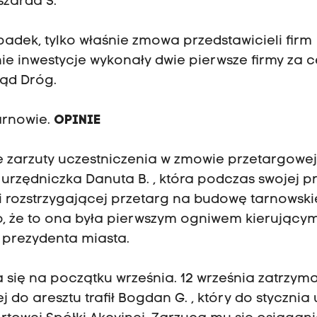
szarda Ś.
padek, tylko właśnie zmowa przedstawicieli firm
nie inwestycje wykonały dwie pierwsze firmy za 
ząd Dróg.
arnowie.
OPINIE
ie zarzuty uczestniczenia w zmowie przetargowej
 urzędniczka Danuta B. , która podczas swojej p
ji rozstrzygającej przetarg na budowę tarnowsk
o, że to ona była pierwszym ogniwem kierujący
 prezydenta miasta.
 się na początku września. 12 września zatrzym
 do aresztu trafił Bogdan G. , który do stycznia 