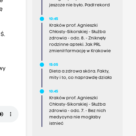
ie
jeszcze nie było. Padł rekord
ę
10:45
Kraków prof. Agnieszki
Chłosty-Sikorskiej - Służba
Ś.
zdrowia - odc. 8. - Zniknęły
rodzinne apteki. Jak PRL
zmienił farmację w Krakowie
15:05
wy
Dieta a zdrowa skóra. Fakty,
mity i to, co naprawdę działa
10:45
Kraków prof. Agnieszki
Chłosty-Sikorskiej - Służba
zdrowia - odc. 7. - Bez nich
medycyna nie mogłaby
istnieć