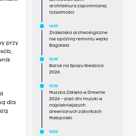
architektura zapomnianej
tożsamości
14:09
Znaleziska archeologiczne
nie opóźnią remontu węzła
wy przy
Bagatela
osób,
wnik
13:39
Barok na Spiszu Niedzica
2026
13:22
Muzyka Zaklęta w Drewnie
ił
2026 – pięć dni muzyki w
ną dla
najpiękniejszych
szą
drewnianych zabytkach
Małopolski
12:52