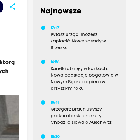
share
Najnowsze
17:47
Pytasz urząd, możesz
zapłacić. Nowe zasady w
Brzesku
którą
16:58
Karetki utknęły w korkach.
ych
Nowa podstacja pogotowia w
Nowym Sączu dopiero w
przyszłym roku
15:41
Grzegorz Braun usłyszy
prokuratorskie zarzuty.
Chodzi o słowa o Auschwitz
15:30