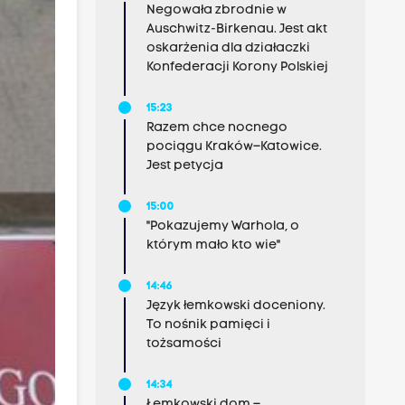
Negowała zbrodnie w
Auschwitz-Birkenau. Jest akt
oskarżenia dla działaczki
Konfederacji Korony Polskiej
15:23
Razem chce nocnego
pociągu Kraków–Katowice.
Jest petycja
15:00
"Pokazujemy Warhola, o
którym mało kto wie"
14:46
Język łemkowski doceniony.
To nośnik pamięci i
tożsamości
14:34
Łemkowski dom –