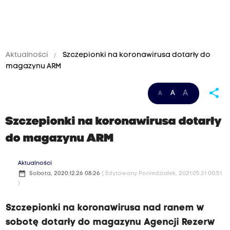
Aktualności
Szczepionki na koronawirusa dotarły do
magazynu ARM
share
A
A
A
Szczepionki na koronawirusa dotarły
do magazynu ARM
Aktualności
date_range
Sobota, 2020.12.26 08:26
( Edytowany Poniedziałek, 2021.05.31 00:51
)
Szczepionki na koronawirusa nad ranem w
sobotę dotarły do magazynu Agencji Rezerw