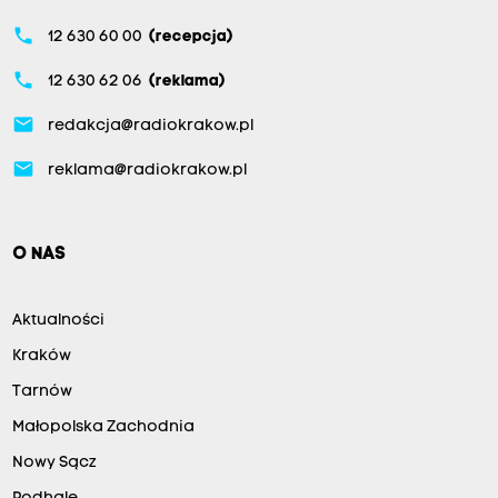
phone
12 630 60 00
(recepcja)
phone
12 630 62 06
(reklama)
email
redakcja@radiokrakow.pl
email
reklama@radiokrakow.pl
O NAS
Aktualności
Kraków
Tarnów
Małopolska Zachodnia
Nowy Sącz