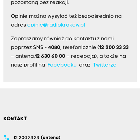
pozostaną bez reakcji.
Opinie można wysyłać też bezpośrednio na
adres
opinie@radiokrakow.pl
Zapraszamy również do kontaktu z nami
poprzez SMS -
4080
, telefonicznie (
12 200 33 33
– antena,
12 630 60 00
– recepcja), a także na
nasz profil na
Facebooku
oraz
Twitterze
KONTAKT
phone
12 200 33 33
(antena)