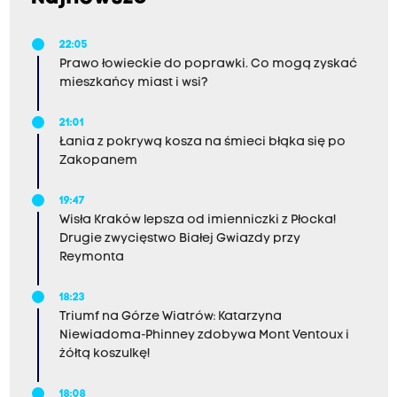
22:05
Prawo łowieckie do poprawki. Co mogą zyskać
mieszkańcy miast i wsi?
21:01
Łania z pokrywą kosza na śmieci błąka się po
Zakopanem
19:47
Wisła Kraków lepsza od imienniczki z Płocka!
Drugie zwycięstwo Białej Gwiazdy przy
Reymonta
18:23
Triumf na Górze Wiatrów: Katarzyna
Niewiadoma-Phinney zdobywa Mont Ventoux i
żółtą koszulkę!
18:08