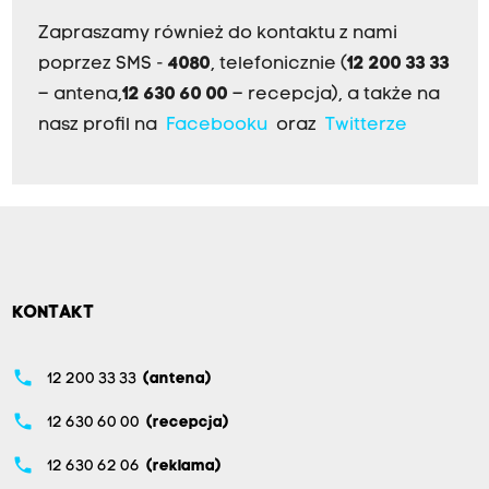
Zapraszamy również do kontaktu z nami
poprzez SMS -
4080
, telefonicznie (
12 200 33 33
– antena,
12 630 60 00
– recepcja), a także na
nasz profil na
Facebooku
oraz
Twitterze
KONTAKT
phone
12 200 33 33
(antena)
phone
12 630 60 00
(recepcja)
phone
12 630 62 06
(reklama)