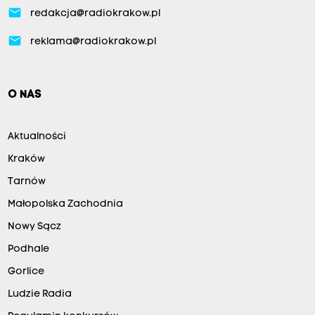
email
redakcja@radiokrakow.pl
email
reklama@radiokrakow.pl
O NAS
Aktualności
Kraków
Tarnów
Małopolska Zachodnia
Nowy Sącz
Podhale
Gorlice
Ludzie Radia