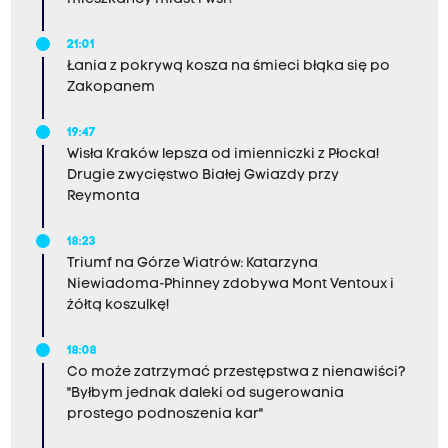
21:01
Łania z pokrywą kosza na śmieci błąka się po
Zakopanem
19:47
Wisła Kraków lepsza od imienniczki z Płocka!
Drugie zwycięstwo Białej Gwiazdy przy
Reymonta
18:23
Triumf na Górze Wiatrów: Katarzyna
Niewiadoma-Phinney zdobywa Mont Ventoux i
żółtą koszulkę!
18:08
Co może zatrzymać przestępstwa z nienawiści?
"Byłbym jednak daleki od sugerowania
prostego podnoszenia kar"