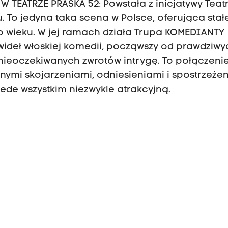
 TEATRZE PRASKA 52: Powstała z inicjatywy Teat
. To jedyna taka scena w Polsce, oferująca stał
o wieku. W jej ramach działa Trupa KOMEDIANTY
wideł włoskiej komedii, począwszy od prawdziwy
nieoczekiwanych zwrotów intrygę. To połączeni
snymi skojarzeniami, odniesieniami i spostrzeże
rzede wszystkim niezwykle atrakcyjną.