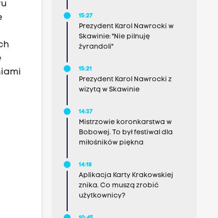
ru
15:27
e
Prezydent Karol Nawrocki w
Skawinie: "Nie pilnuję
ch
żyrandoli"
e
15:21
niami
Prezydent Karol Nawrocki z
wizytą w Skawinie
14:37
Mistrzowie koronkarstwa w
Bobowej. To był festiwal dla
miłośników piękna
14:18
Aplikacja Karty Krakowskiej
znika. Co muszą zrobić
użytkownicy?