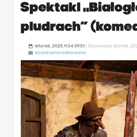
Spektakl „Białog
pludrach” (komed
date_range
Wtorek, 2025.11.04 09:51
( Edytowany Wtorek, 2025
money
Wydarzenie biletowane