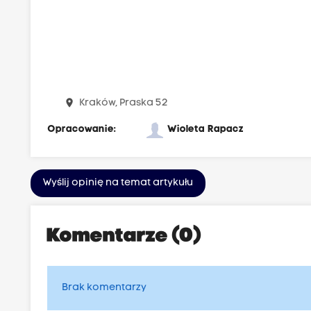
place
Kraków, Praska 52
Opracowanie:
Wioleta Rapacz
Wyślij opinię na temat artykułu
Komentarze (0)
Brak komentarzy