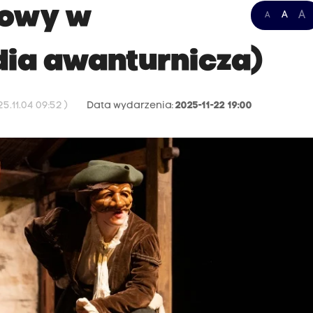
łowy w
A
A
A
ia awanturnicza)
.11.04 09:52 )
Data wydarzenia:
2025-11-22 19:00