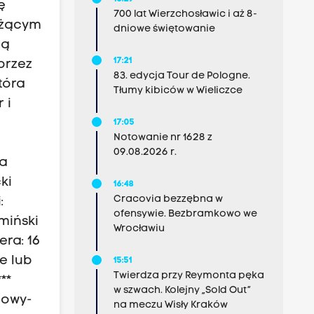
ę
700 lat Wierzchosławic i aż 8-
łużącym
dniowe świętowanie
ią
17:21
przez
83. edycja Tour de Pologne.
tóra
Tłumy kibiców w Wieliczce
 i
17:05
Notowanie nr 1628 z
09.08.2026 r.
ka
ki
16:48
Cracovia bezzębna w
:
ofensywie. Bezbramkowo we
miński
Wrocławiu
era: 16
ze lub
15:51
Twierdza przy Reymonta pęka
**
w szwach. Kolejny „Sold Out”
lowy-
na meczu Wisły Kraków