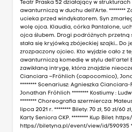
Teatr Praska 52 działający w struktura
awanturniczą w duchu dell'Arte. *******
ucieka przed windykatorem. Syn zmarłe
wolę ojca. Klaudia, córka Pantalone, 
ojca ślubem. Drogi podróżnych przetną s
stała się kryjówką zbójeckiej szajki… Do j
zrozpaczony ojciec. Kto wyjdzie cało z 
awanturniczą komedię w stylu dell’arte! B
zawikłaną intrygę, która znajdzie nieocz
Cianciara –Fröhlich (capocomico), Jona
******** Scenariusz: Agnieszka Cianciara-F
Jonathan Fröhlich ******** Kostiumy : Lud
******** Choreografia szermiercza: Mateusz 
lipca 2021 r. ******** Bilety: 70 zł, 50 zł/
Karty Seniora CKP. ******** Kup Bilet: ht
https://biletyna.pl/event/view/id/590935