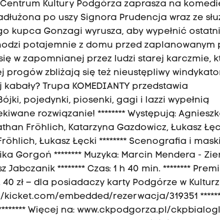
ch Centrum Kultury Podgórza zaprasza na komedi
* Zadłużona po uszy Signora Prudencja wraz ze s
go kupca Gonzagi wyrusza, aby wypełnić ostatn
uchodzi potajemnie z domu przed zaplanowanym 
ię w zapomnianej przez ludzi starej karczmie, k
ej progów zbliżają się też nieustępliwy windykator
tej kabały? Trupa KOMEDIANTY przedstawia
ójki, pojedynki, piosenki, gagi i lazzi wypełnią
ekiwane rozwiązanie! ******** Występują: Agniesz
than Fröhlich, Katarzyna Gazdowicz, Łukasz Łęc
röhlich, Łukasz Łęcki ******** Scenografia i maski
wika Gorgoń ******** Muzyka: Marcin Mendera - Zie
Jabczanik ******** Czas: 1 h 40 min. ******** Premi
60 zł, 40 zł – dla posiadaczy karty Podgórze w Kultur
tps://kicket.com/embedded/rezerwacja/319351 ******
 ******** Więcej na: www.ckpodgorza.pl/ckpbialog