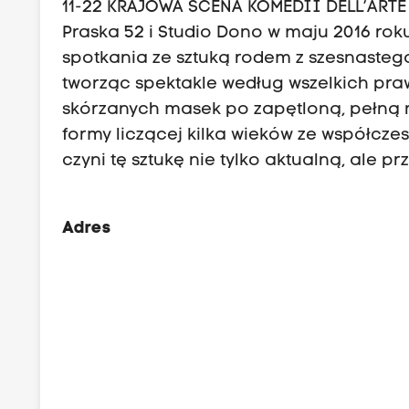
11-22 KRAJOWA SCENA KOMEDII DELL’ARTE W
Praska 52 i Studio Dono w maju 2016 roku
spotkania ze sztuką rodem z szesnasteg
tworząc spektakle według wszelkich pra
skórzanych masek po zapętloną, pełną 
formy liczącej kilka wieków ze współcze
czyni tę sztukę nie tylko aktualną, ale p
Adres