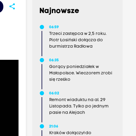
share
Najnowsze
06:59
Trzeci zastępca w 2,5 roku.
Piotr Łosiński dołącza do
burmistrza Radłowa
06:35
Gorący poniedziałek w
Małopolsce. Wieczorem zrobi
się rześko
06:02
Remont wiaduktu na al. 29
Listopada. Tylko po jednym
pasie na Alejach
21:06
Kraków dołączył do