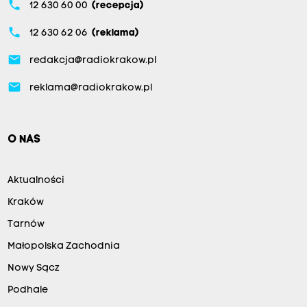
phone
12 630 60 00
(recepcja)
phone
12 630 62 06
(reklama)
email
redakcja@radiokrakow.pl
email
reklama@radiokrakow.pl
O NAS
Aktualności
Kraków
Tarnów
Małopolska Zachodnia
Nowy Sącz
Podhale