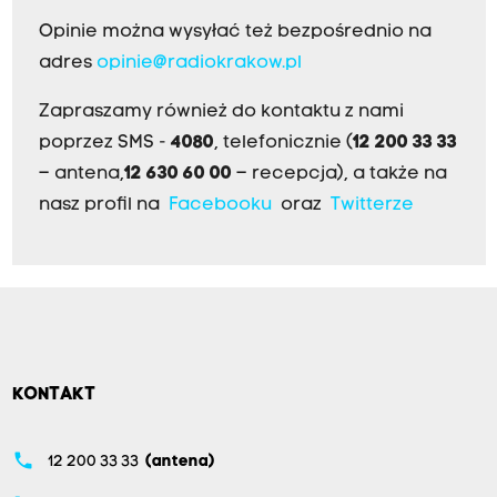
Opinie można wysyłać też bezpośrednio na
adres
opinie@radiokrakow.pl
Zapraszamy również do kontaktu z nami
poprzez SMS -
4080
, telefonicznie (
12 200 33 33
– antena,
12 630 60 00
– recepcja), a także na
nasz profil na
Facebooku
oraz
Twitterze
KONTAKT
phone
12 200 33 33
(antena)