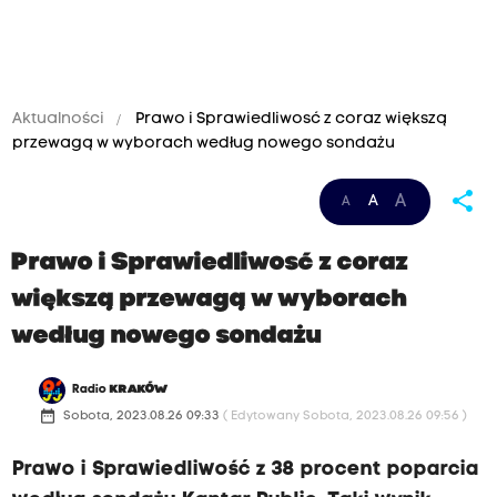
Aktualności
Prawo i Sprawiedliwosć z coraz większą
przewagą w wyborach według nowego sondażu
share
A
A
A
Prawo i Sprawiedliwosć z coraz
większą przewagą w wyborach
według nowego sondażu
Radio
KRAKÓW
date_range
Sobota, 2023.08.26 09:33
( Edytowany Sobota, 2023.08.26 09:56 )
Prawo i Sprawiedliwość z 38 procent poparcia