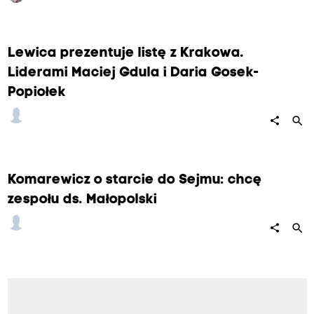
Lewica prezentuje listę z Krakowa.
Liderami Maciej Gdula i Daria Gosek-
Popiołek
search
share
Komarewicz o starcie do Sejmu: chcę
zespołu ds. Małopolski
search
share