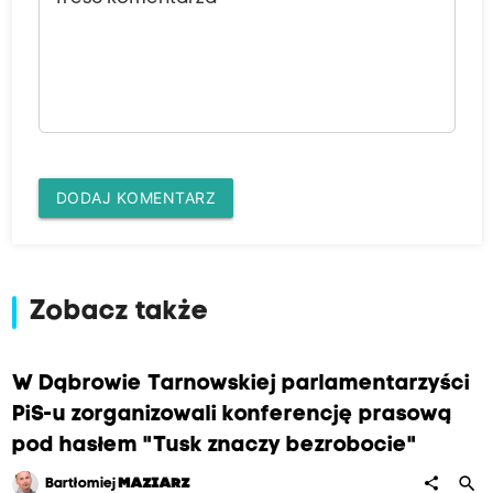
DODAJ KOMENTARZ
Zobacz także
W Dąbrowie Tarnowskiej parlamentarzyści
PiS-u zorganizowali konferencję prasową
pod hasłem "Tusk znaczy bezrobocie"
search
share
Bartłomiej
MAZIARZ