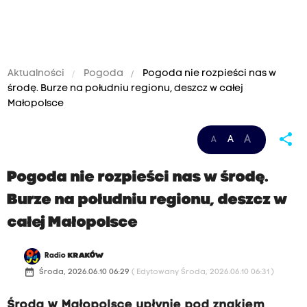
Aktualności
Pogoda
Pogoda nie rozpieści nas w
środę. Burze na południu regionu, deszcz w całej
Małopolsce
share
A
A
A
Pogoda nie rozpieści nas w środę.
Burze na południu regionu, deszcz w
całej Małopolsce
Radio
KRAKÓW
date_range
Środa, 2026.06.10 06:29
( Edytowany Środa, 2026.06.10 06:31 )
Środa w Małopolsce upłynie pod znakiem