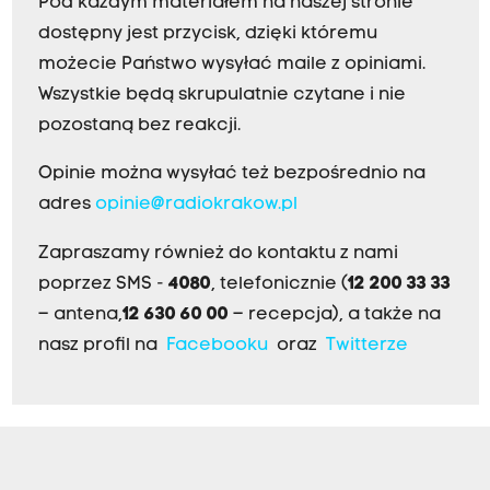
Pod każdym materiałem na naszej stronie
dostępny jest przycisk, dzięki któremu
możecie Państwo wysyłać maile z opiniami.
Wszystkie będą skrupulatnie czytane i nie
pozostaną bez reakcji.
Opinie można wysyłać też bezpośrednio na
adres
opinie@radiokrakow.pl
Zapraszamy również do kontaktu z nami
poprzez SMS -
4080
, telefonicznie (
12 200 33 33
– antena,
12 630 60 00
– recepcja), a także na
nasz profil na
Facebooku
oraz
Twitterze