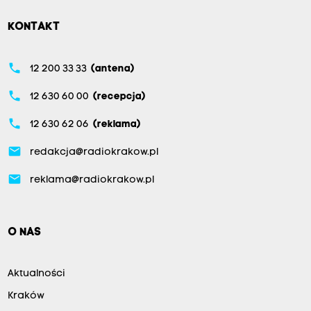
KONTAKT
phone
12 200 33 33
(antena)
phone
12 630 60 00
(recepcja)
phone
12 630 62 06
(reklama)
email
redakcja@radiokrakow.pl
email
reklama@radiokrakow.pl
O NAS
Aktualności
Kraków