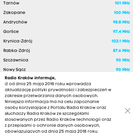
Tarnów
101 MHz
Zakopane
100 MHz
Andrychów
98.8 MHz
Gorlice
97.4 MHz
Krynica-Zdrój
102.1 MHz
Rabka-Zdrój
87.6 MHz
Szczawnica
90 MHz
Nowy Sącz
90 MHz
Radio Kraków informuje,
iż od dnia 25 maja 2018 roku wprowadza
aktualizację polityki prywatności i zabezpieczeń w
zakresie przetwarzania danych osobowych.
Niniejsza informacja ma na celu zapoznanie
osoby korzystające z Portalu Radia Kraków oraz
słuchaczy Radia Kraków ze szczegółami
stosowanych przez Radio Kraków technologii oraz
RADIO KRAKÓW SA. Aleja Juliusza Słowackiego 22, 30-007
z przepisami o ochronie danych osobowych,
Kraków
obowiązujących od dnia 25 maja 2018 roku.