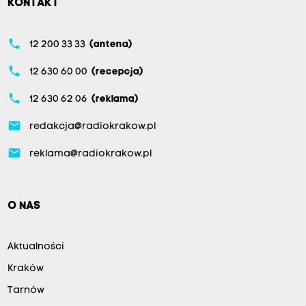
KONTAKT
phone
12 200 33 33
(antena)
phone
12 630 60 00
(recepcja)
phone
12 630 62 06
(reklama)
email
redakcja@radiokrakow.pl
email
reklama@radiokrakow.pl
O NAS
Aktualności
Kraków
Tarnów