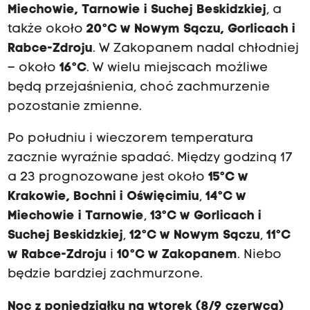
Miechowie, Tarnowie i Suchej Beskidzkiej
, a
także około
20°C w Nowym Sączu, Gorlicach i
Rabce-Zdroju
. W Zakopanem nadal chłodniej
– około
16°C
. W wielu miejscach możliwe
będą przejaśnienia, choć zachmurzenie
pozostanie zmienne.
Po południu i wieczorem temperatura
zacznie wyraźnie spadać. Między godziną 17
a 23 prognozowane jest około
15°C w
Krakowie, Bochni i Oświęcimiu
,
14°C w
Miechowie i Tarnowie
,
13°C w Gorlicach i
Suchej Beskidzkiej
,
12°C w Nowym Sączu
,
11°C
w Rabce-Zdroju
i
10°C w Zakopanem
. Niebo
będzie bardziej zachmurzone.
Noc z poniedziałku na wtorek (8/9 czerwca)