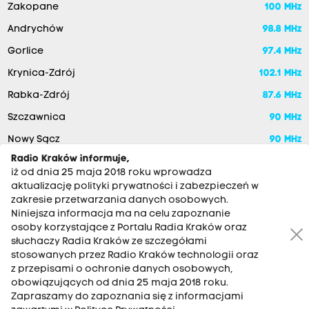
Zakopane
100 MHz
Andrychów
98.8 MHz
Gorlice
97.4 MHz
Krynica-Zdrój
102.1 MHz
Rabka-Zdrój
87.6 MHz
Szczawnica
90 MHz
Nowy Sącz
90 MHz
Radio Kraków informuje,
iż od dnia 25 maja 2018 roku wprowadza
aktualizację polityki prywatności i zabezpieczeń w
zakresie przetwarzania danych osobowych.
Niniejsza informacja ma na celu zapoznanie
osoby korzystające z Portalu Radia Kraków oraz
słuchaczy Radia Kraków ze szczegółami
stosowanych przez Radio Kraków technologii oraz
RADIO KRAKÓW SA. Aleja Juliusza Słowackiego 22, 30-007
z przepisami o ochronie danych osobowych,
Kraków
obowiązujących od dnia 25 maja 2018 roku.
Antena: 12 200 33 33
Zapraszamy do zapoznania się z informacjami