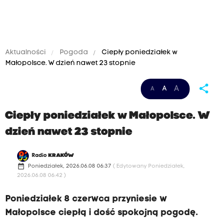
Aktualności
Pogoda
Ciepły poniedziałek w
Małopolsce. W dzień nawet 23 stopnie
share
A
A
A
Ciepły poniedziałek w Małopolsce. W
dzień nawet 23 stopnie
Radio
KRAKÓW
date_range
Poniedziałek, 2026.06.08 06:37
( Edytowany Poniedziałek,
2026.06.08 06:42 )
Poniedziałek 8 czerwca przyniesie w
Małopolsce ciepłą i dość spokojną pogodę.