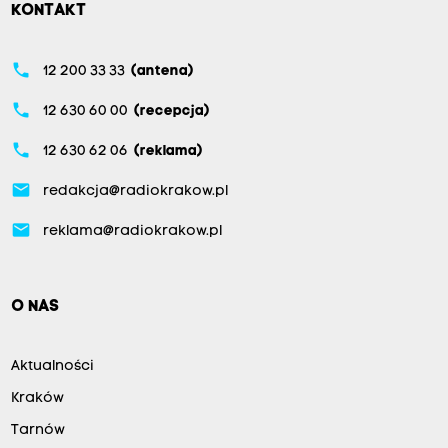
KONTAKT
phone
12 200 33 33
(antena)
phone
12 630 60 00
(recepcja)
phone
12 630 62 06
(reklama)
email
redakcja@radiokrakow.pl
email
reklama@radiokrakow.pl
O NAS
Aktualności
Kraków
Tarnów