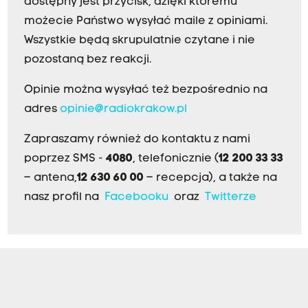
dostępny jest przycisk, dzięki któremu
możecie Państwo wysyłać maile z opiniami.
Wszystkie będą skrupulatnie czytane i nie
pozostaną bez reakcji.
Opinie można wysyłać też bezpośrednio na
adres
opinie@radiokrakow.pl
Zapraszamy również do kontaktu z nami
poprzez SMS -
4080
, telefonicznie (
12 200 33 33
– antena,
12 630 60 00
– recepcja), a także na
nasz profil na
Facebooku
oraz
Twitterze