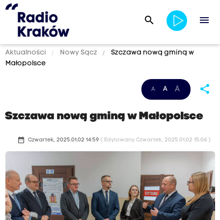
search
menu
Aktualności
Nowy Sącz
Szczawa nową gminą w
Małopolsce
share
A
A
A
Szczawa nową gminą w Małopolsce
date_range
Czwartek, 2025.01.02 14:59
( Edytowany Czwartek, 2025.01.02 15:06 )