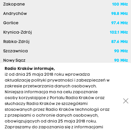
Zakopane
100 MHz
Andrychów
98.8 MHz
Gorlice
97.4 MHz
Krynica-Zdrój
102.1 MHz
Rabka-Zdrój
87.6 MHz
Szczawnica
90 MHz
Nowy Sącz
90 MHz
Radio Kraków informuje,
iż od dnia 25 maja 2018 roku wprowadza
aktualizację polityki prywatności i zabezpieczeń w
zakresie przetwarzania danych osobowych.
Niniejsza informacja ma na celu zapoznanie
osoby korzystające z Portalu Radia Kraków oraz
słuchaczy Radia Kraków ze szczegółami
stosowanych przez Radio Kraków technologii oraz
RADIO KRAKÓW SA. Aleja Juliusza Słowackiego 22, 30-007
z przepisami o ochronie danych osobowych,
Kraków
obowiązujących od dnia 25 maja 2018 roku.
Zapraszamy do zapoznania się z informacjami
Antena: 12 200 33 33