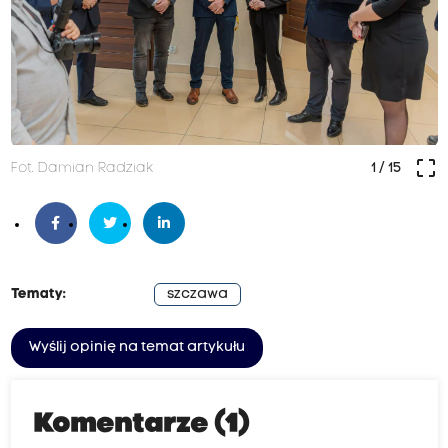
crop_free
Fot. Damian Radziak
1
/ 15
Tematy:
szczawa
Wyślij opinię na temat artykułu
Komentarze (1)