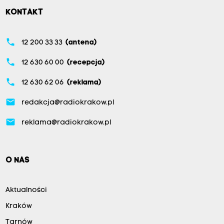
KONTAKT
phone
12 200 33 33
(antena)
phone
12 630 60 00
(recepcja)
phone
12 630 62 06
(reklama)
email
redakcja@radiokrakow.pl
email
reklama@radiokrakow.pl
O NAS
Aktualności
Kraków
Tarnów