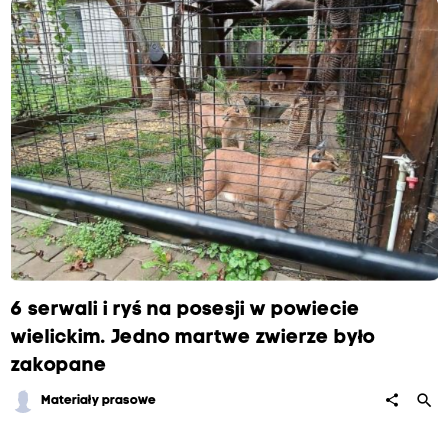
6 serwali i ryś na posesji w powiecie
wielickim. Jedno martwe zwierze było
zakopane
search
share
Materiały prasowe