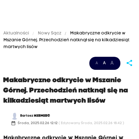
Aktualności
Nowy Sącz
Makabryczne odkrycie w
Mszanie Górnej. Przechodzień natknął się na kilkadziesiąt
martwych lisów
share
A
A
A
Makabryczne odkrycie w Mszanie
Górnej. Przechodzień natknął się na
kilkadziesiąt martwych lisów
Bartosz
NIEMIEC
date_range
Środa, 2025.02.26 12:12
( Edytowany Środa, 2025.02.26 18:42 )
Makabryczne odkrycie w Mszanie Górnej w