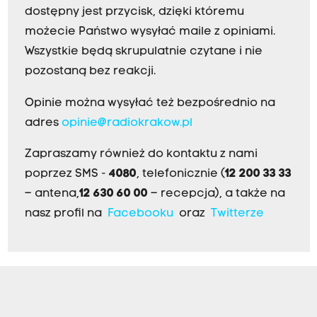
dostępny jest przycisk, dzięki któremu
możecie Państwo wysyłać maile z opiniami.
Wszystkie będą skrupulatnie czytane i nie
pozostaną bez reakcji.
Opinie można wysyłać też bezpośrednio na
adres
opinie@radiokrakow.pl
Zapraszamy również do kontaktu z nami
poprzez SMS -
4080
, telefonicznie (
12 200 33 33
– antena,
12 630 60 00
– recepcja), a także na
nasz profil na
Facebooku
oraz
Twitterze