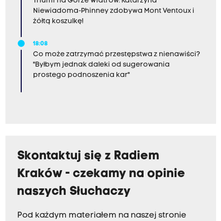
Triumf na Górze Wiatrów: Katarzyna
Niewiadoma-Phinney zdobywa Mont Ventoux i
żółtą koszulkę!
18:08
Co może zatrzymać przestępstwa z nienawiści?
"Byłbym jednak daleki od sugerowania
prostego podnoszenia kar"
Skontaktuj się z Radiem
Kraków - czekamy na opinie
naszych Słuchaczy
Pod każdym materiałem na naszej stronie