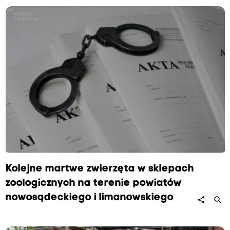
Kolejne martwe zwierzęta w sklepach
zoologicznych na terenie powiatów
nowosądeckiego i limanowskiego
search
share