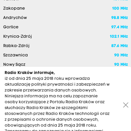
Zakopane
100 MHz
Andrychów
98.8 MHz
Gorlice
97.4 MHz
Krynica-Zdrój
102.1 MHz
Rabka-Zdrój
87.6 MHz
Szczawnica
90 MHz
Nowy Sącz
90 MHz
Radio Kraków informuje,
iż od dnia 25 maja 2018 roku wprowadza
aktualizację polityki prywatności i zabezpieczeń w
zakresie przetwarzania danych osobowych.
Niniejsza informacja ma na celu zapoznanie
osoby korzystające z Portalu Radia Kraków oraz
słuchaczy Radia Kraków ze szczegółami
stosowanych przez Radio Kraków technologii oraz
RADIO KRAKÓW SA. Aleja Juliusza Słowackiego 22, 30-007
z przepisami o ochronie danych osobowych,
Kraków
obowiązujących od dnia 25 maja 2018 roku.