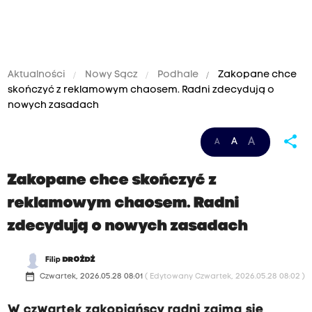
Aktualności
Nowy Sącz
Podhale
Zakopane chce
skończyć z reklamowym chaosem. Radni zdecydują o
nowych zasadach
share
A
A
A
Zakopane chce skończyć z
reklamowym chaosem. Radni
zdecydują o nowych zasadach
Filip
DROŻDŻ
date_range
Czwartek, 2026.05.28 08:01
( Edytowany Czwartek, 2026.05.28 08:02 )
W czwartek zakopiańscy radni zajmą się