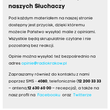
naszych Słuchaczy
Pod każdym materiałem na naszej stronie
dostępny jest przycisk, dzięki któremu
możecie Państwo wysyłać maile z opiniami.
Wszystkie będą skrupulatnie czytane i nie
pozostaną bez reakcji.
Opinie można wysyłać też bezpośrednio na
adres
opinie@radiokrakow.pl
Zapraszamy również do kontaktu z nami
poprzez SMS -
4080
, telefonicznie (
12 200 33 33
– antena,
12 630 60 00
– recepcja), a także na
nasz profil na
Facebooku
oraz
Twitterze