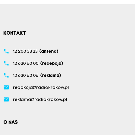
KONTAKT
phone
12 200 33 33
(antena)
phone
12 630 60 00
(recepcja)
phone
12 630 62 06
(reklama)
email
redakcja@radiokrakow.pl
email
reklama@radiokrakow.pl
O NAS