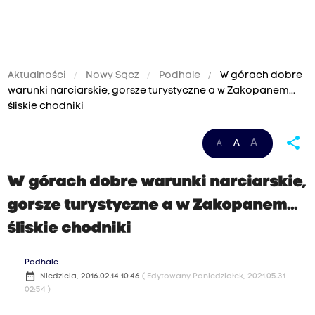
Aktualności
Nowy Sącz
Podhale
W górach dobre
warunki narciarskie, gorsze turystyczne a w Zakopanem...
śliskie chodniki
share
A
A
A
W górach dobre warunki narciarskie,
gorsze turystyczne a w Zakopanem...
śliskie chodniki
Podhale
date_range
Niedziela, 2016.02.14 10:46
( Edytowany Poniedziałek, 2021.05.31
02:54 )