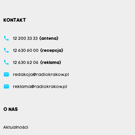
KONTAKT
phone
12 200 33 33
(antena)
phone
12 630 60 00
(recepcja)
phone
12 630 62 06
(reklama)
email
redakcja@radiokrakow.pl
email
reklama@radiokrakow.pl
O NAS
Aktualności