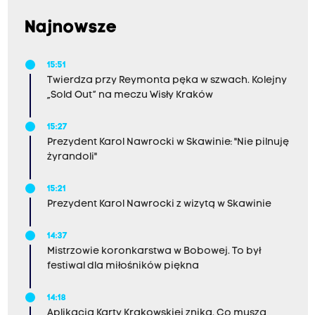
Najnowsze
15:51
Twierdza przy Reymonta pęka w szwach. Kolejny
„Sold Out” na meczu Wisły Kraków
15:27
Prezydent Karol Nawrocki w Skawinie: "Nie pilnuję
żyrandoli"
15:21
Prezydent Karol Nawrocki z wizytą w Skawinie
14:37
Mistrzowie koronkarstwa w Bobowej. To był
festiwal dla miłośników piękna
14:18
Aplikacja Karty Krakowskiej znika. Co muszą