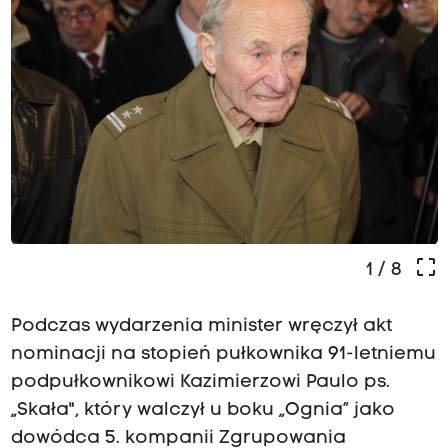
crop_free
1
/ 8
Podczas wydarzenia minister wręczył akt
nominacji na stopień pułkownika 91-letniemu
podpułkownikowi Kazimierzowi Paulo ps.
„Skała", który walczył u boku „Ognia” jako
dowódca 5. kompanii Zgrupowania