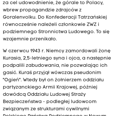
za cel udowodnienie, że górale to Polacy,
wbrew propagandzie zdrajców z
Goralenvolku. Do Konfederacji Tatrzańskiej
równocześnie należeli członkowie ZWZ i
podziemnego Stronnictwa Ludowego. To się
wzajemnie przenikało.
W czerwcu 1943 r. Niemcy zamordowali żonę
Kurasia, 2,5-letniego syna i ojca, a następnie
podpalili zabudowania, nie pozwalając ich
gasić. Kuraś przyjął wówczas pseudonim
"Ogień". Wtedy był on żołnierzem oddziału
partyzanckiego Armii Krajowej, później
dowódcą Oddziału Ludowej Straży
Bezpieczeństwa - podległej ludowcom
związanym ze strukturami cywilnymi