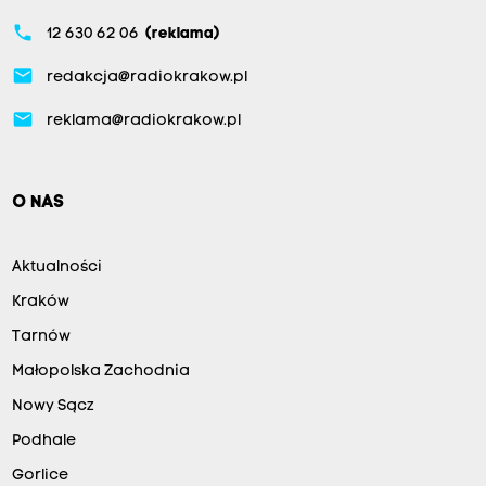
phone
12 630 62 06
(reklama)
email
redakcja@radiokrakow.pl
email
reklama@radiokrakow.pl
O NAS
Aktualności
Kraków
Tarnów
Małopolska Zachodnia
Nowy Sącz
Podhale
Gorlice