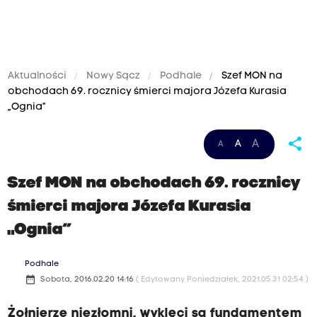
Aktualności
Nowy Sącz
Podhale
Szef MON na
obchodach 69. rocznicy śmierci majora Józefa Kurasia
„Ognia”
share
A
A
A
Szef MON na obchodach 69. rocznicy
śmierci majora Józefa Kurasia
„Ognia”
Podhale
date_range
Sobota, 2016.02.20 14:16
( Edytowany Poniedziałek, 2021.05.31 02:54 )
Żołnierze niezłomni, wyklęci są fundamentem