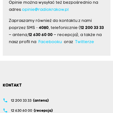
Opinie można wysyłać też bezpośrednio na
adres
opinie@radiokrakow.pl
Zapraszamy również do kontaktu z nami
poprzez SMS -
4080
, telefonicznie (
12 200 33 33
– antena,
12 630 60 00
– recepcja), a także na
nasz profil na
Facebooku
oraz
Twitterze
KONTAKT
phone
12 200 33 33
(antena)
phone
12 630 60 00
(recepcja)