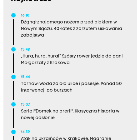
16:10
Dźgnął znajomego nożem przed blokiem w
Nowym Sączu. 40-latek z zarzutem usiłowania
zabójstwa
15:49
„Hura, hura, hura!” Szósty rower jedzie do pani
Małgorzaty z Krakowa
15:44
Tarnów: Woda zalała ulice i posesje. Ponad 50
interwencji po burzach
15:07
Serial "Domek na prerii". Klasyczna historia w
nowej odsłonie
14:39
Atak na Ukraińców w Krakowie. Nagranie