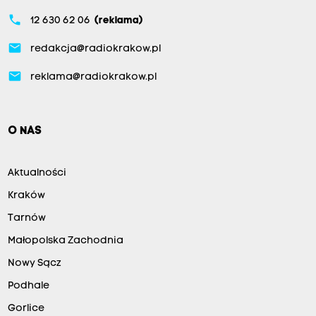
phone
12 630 62 06
(reklama)
email
redakcja@radiokrakow.pl
email
reklama@radiokrakow.pl
O NAS
Aktualności
Kraków
Tarnów
Małopolska Zachodnia
Nowy Sącz
Podhale
Gorlice