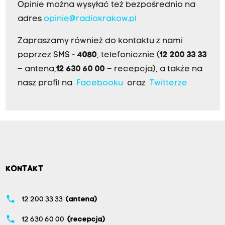
Opinie można wysyłać też bezpośrednio na
adres
opinie@radiokrakow.pl
Zapraszamy również do kontaktu z nami
poprzez SMS -
4080
, telefonicznie (
12 200 33 33
– antena,
12 630 60 00
– recepcja), a także na
nasz profil na
Facebooku
oraz
Twitterze
KONTAKT
phone
12 200 33 33
(antena)
phone
12 630 60 00
(recepcja)