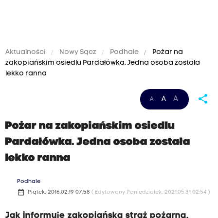
Aktualności
Nowy Sącz
Podhale
Pożar na
zakopiańskim osiedlu Pardałówka. Jedna osoba została
lekko ranna
share
A
A
A
Pożar na zakopiańskim osiedlu
Pardałówka. Jedna osoba została
lekko ranna
Podhale
date_range
Piątek, 2016.02.19 07:58
( Edytowany Poniedziałek, 2021.05.31 02:54 )
Jak informuje zakopiańska straż pożarna,