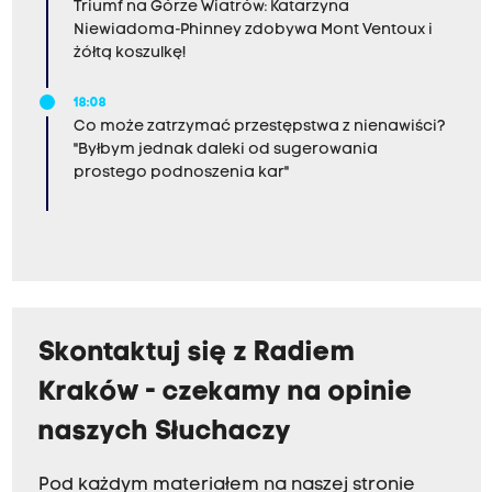
Triumf na Górze Wiatrów: Katarzyna
Niewiadoma-Phinney zdobywa Mont Ventoux i
żółtą koszulkę!
18:08
Co może zatrzymać przestępstwa z nienawiści?
"Byłbym jednak daleki od sugerowania
prostego podnoszenia kar"
Skontaktuj się z Radiem
Kraków - czekamy na opinie
naszych Słuchaczy
Pod każdym materiałem na naszej stronie