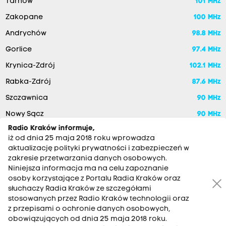
Tarnów
101 MHz
Zakopane
100 MHz
Andrychów
98.8 MHz
Gorlice
97.4 MHz
Krynica-Zdrój
102.1 MHz
Rabka-Zdrój
87.6 MHz
Szczawnica
90 MHz
Nowy Sącz
90 MHz
Radio Kraków informuje,
iż od dnia 25 maja 2018 roku wprowadza
aktualizację polityki prywatności i zabezpieczeń w
zakresie przetwarzania danych osobowych.
Niniejsza informacja ma na celu zapoznanie
osoby korzystające z Portalu Radia Kraków oraz
słuchaczy Radia Kraków ze szczegółami
stosowanych przez Radio Kraków technologii oraz
RADIO KRAKÓW SA. Aleja Juliusza Słowackiego 22, 30-007
z przepisami o ochronie danych osobowych,
Kraków
obowiązujących od dnia 25 maja 2018 roku.