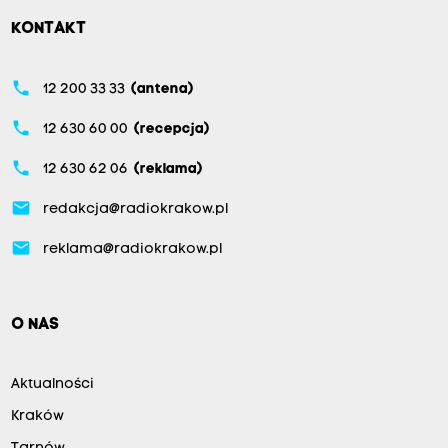
KONTAKT
phone
12 200 33 33
(antena)
phone
12 630 60 00
(recepcja)
phone
12 630 62 06
(reklama)
email
redakcja@radiokrakow.pl
email
reklama@radiokrakow.pl
O NAS
Aktualności
Kraków