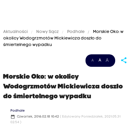
Aktualności
Nowy Sącz
Podhale
Morskie Oko: w
okolicy Wodogrzmotów Mickiewicza doszło do
śmiertelnego wypadku
share
A
A
A
Morskie Oko: w okolicy
Wodogrzmotów Mickiewicza doszło
do śmiertelnego wypadku
Podhale
date_range
Czwartek, 2016.02.18 10:42
( Edytowany Poniedziałek, 2021.05.31
02:54 )