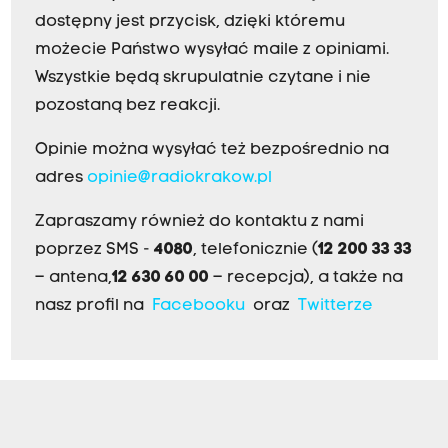
dostępny jest przycisk, dzięki któremu
możecie Państwo wysyłać maile z opiniami.
Wszystkie będą skrupulatnie czytane i nie
pozostaną bez reakcji.
Opinie można wysyłać też bezpośrednio na
adres
opinie@radiokrakow.pl
Zapraszamy również do kontaktu z nami
poprzez SMS -
4080
, telefonicznie (
12 200 33 33
– antena,
12 630 60 00
– recepcja), a także na
nasz profil na
Facebooku
oraz
Twitterze