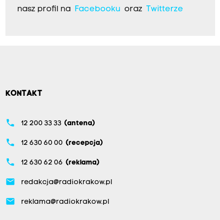
nasz profil na
Facebooku
oraz
Twitterze
KONTAKT
phone
12 200 33 33
(antena)
phone
12 630 60 00
(recepcja)
phone
12 630 62 06
(reklama)
email
redakcja@radiokrakow.pl
email
reklama@radiokrakow.pl