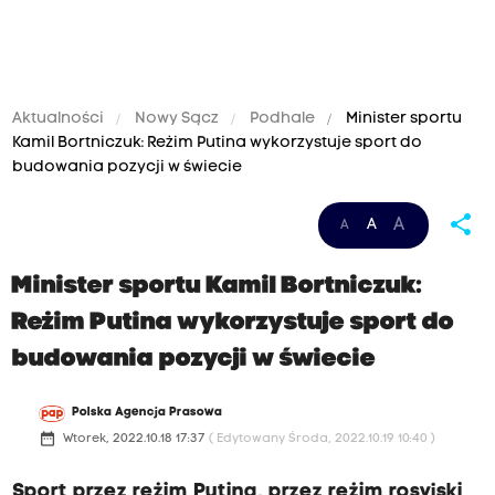
Aktualności
Nowy Sącz
Podhale
Minister sportu
Kamil Bortniczuk: Reżim Putina wykorzystuje sport do
budowania pozycji w świecie
share
A
A
A
Minister sportu Kamil Bortniczuk:
Reżim Putina wykorzystuje sport do
budowania pozycji w świecie
Polska Agencja Prasowa
date_range
Wtorek, 2022.10.18 17:37
( Edytowany Środa, 2022.10.19 10:40 )
Sport przez reżim Putina, przez reżim rosyjski