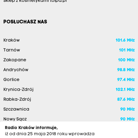
Sklep z kosmetykami tolpa.pl
POSŁUCHASZ NAS
Kraków
101.6 MHz
Tarnów
101 MHz
Zakopane
100 MHz
Andrychów
98.8 MHz
Gorlice
97.4 MHz
Krynica-Zdrój
102.1 MHz
Rabka-Zdrój
87.6 MHz
Szczawnica
90 MHz
Nowy Sącz
90 MHz
Radio Kraków informuje,
iż od dnia 25 maja 2018 roku wprowadza