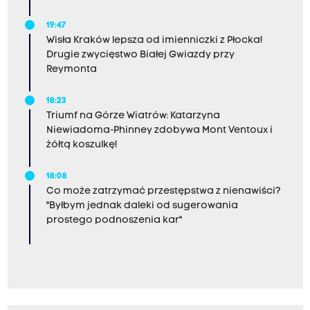
19:47
Wisła Kraków lepsza od imienniczki z Płocka!
Drugie zwycięstwo Białej Gwiazdy przy
Reymonta
18:23
Triumf na Górze Wiatrów: Katarzyna
Niewiadoma-Phinney zdobywa Mont Ventoux i
żółtą koszulkę!
18:08
Co może zatrzymać przestępstwa z nienawiści?
"Byłbym jednak daleki od sugerowania
prostego podnoszenia kar"