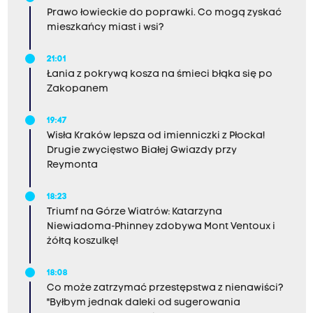
Prawo łowieckie do poprawki. Co mogą zyskać
mieszkańcy miast i wsi?
21:01
Łania z pokrywą kosza na śmieci błąka się po
Zakopanem
19:47
Wisła Kraków lepsza od imienniczki z Płocka!
Drugie zwycięstwo Białej Gwiazdy przy
Reymonta
18:23
Triumf na Górze Wiatrów: Katarzyna
Niewiadoma-Phinney zdobywa Mont Ventoux i
żółtą koszulkę!
18:08
Co może zatrzymać przestępstwa z nienawiści?
"Byłbym jednak daleki od sugerowania