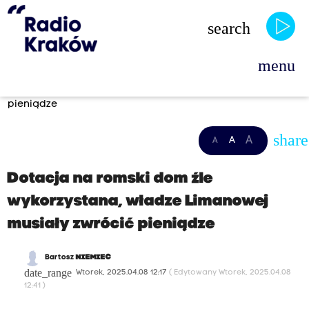
search
menu
Aktualności
Nowy Sącz
Dotacja na romski dom źle
wykorzystana, władze Limanowej musiały zwrócić
pieniądze
share
A
A
A
Dotacja na romski dom źle
wykorzystana, władze Limanowej
musiały zwrócić pieniądze
Bartosz
NIEMIEC
date_range
Wtorek, 2025.04.08 12:17
( Edytowany Wtorek, 2025.04.08
12:41 )