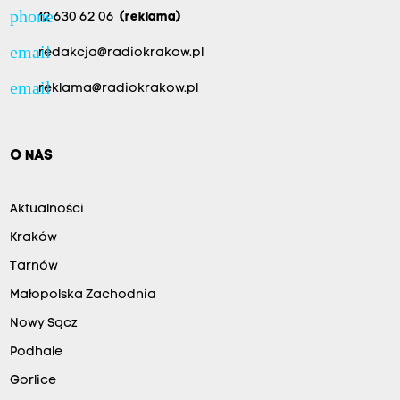
phone
12 630 62 06
(reklama)
email
redakcja@radiokrakow.pl
email
reklama@radiokrakow.pl
O NAS
Aktualności
Kraków
Tarnów
Małopolska Zachodnia
Nowy Sącz
Podhale
Gorlice