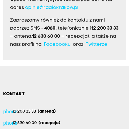
adres
opinie@radiokrakow.pl
Zapraszamy również do kontaktu z nami
poprzez SMS -
4080
, telefonicznie (
12 200 33 33
– antena,
12 630 60 00
– recepcja), a także na
nasz profil na
Facebooku
oraz
Twitterze
KONTAKT
phone
12 200 33 33
(antena)
phone
12 630 60 00
(recepcja)