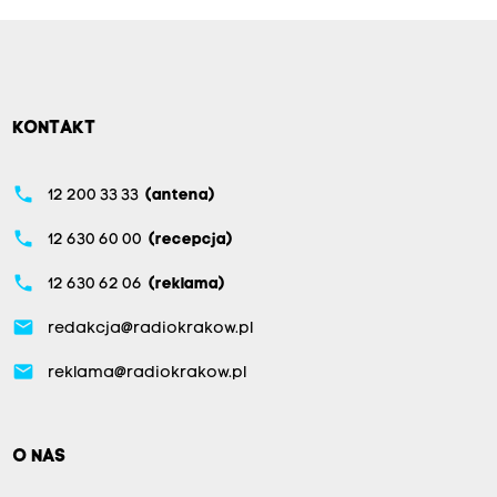
KONTAKT
phone
12 200 33 33
(antena)
phone
12 630 60 00
(recepcja)
phone
12 630 62 06
(reklama)
email
redakcja@radiokrakow.pl
email
reklama@radiokrakow.pl
O NAS