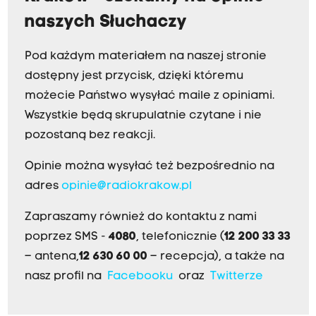
naszych Słuchaczy
Pod każdym materiałem na naszej stronie
dostępny jest przycisk, dzięki któremu
możecie Państwo wysyłać maile z opiniami.
Wszystkie będą skrupulatnie czytane i nie
pozostaną bez reakcji.
Opinie można wysyłać też bezpośrednio na
adres
opinie@radiokrakow.pl
Zapraszamy również do kontaktu z nami
poprzez SMS -
4080
, telefonicznie (
12 200 33 33
– antena,
12 630 60 00
– recepcja), a także na
nasz profil na
Facebooku
oraz
Twitterze