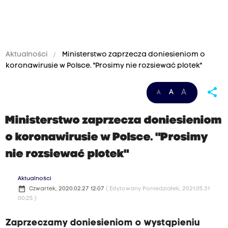
Aktualności
Ministerstwo zaprzecza doniesieniom o
koronawirusie w Polsce. "Prosimy nie rozsiewać plotek"
share
A
A
A
Ministerstwo zaprzecza doniesieniom
o koronawirusie w Polsce. "Prosimy
nie rozsiewać plotek"
Aktualności
date_range
Czwartek, 2020.02.27 12:07
( Edytowany Poniedziałek, 2021.05.31
00:25 )
Zaprzeczamy doniesieniom o wystąpieniu