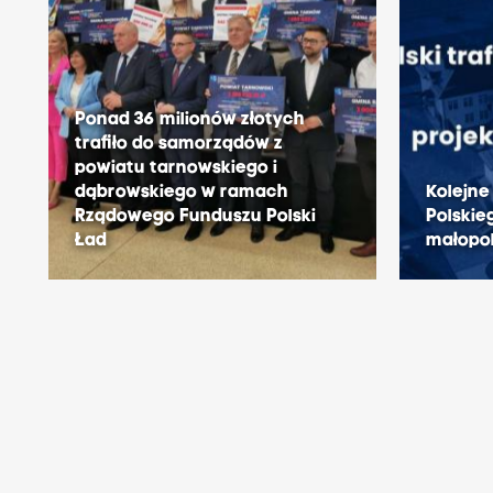
Ponad 36 milionów złotych
trafiło do samorządów z
powiatu tarnowskiego i
dąbrowskiego w ramach
Kolejne
Rządowego Funduszu Polski
Polskie
Ład
małopo