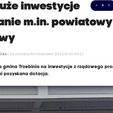
duże inwestycje
A
A
A
tanie m.in. powiatowy
owy
10:44
( Edytowany Poniedziałek, 2023.10.09 11:04 )
a gmina Trzebinia na inwestycje z rządowego pr
ini pozyskana dotacja.