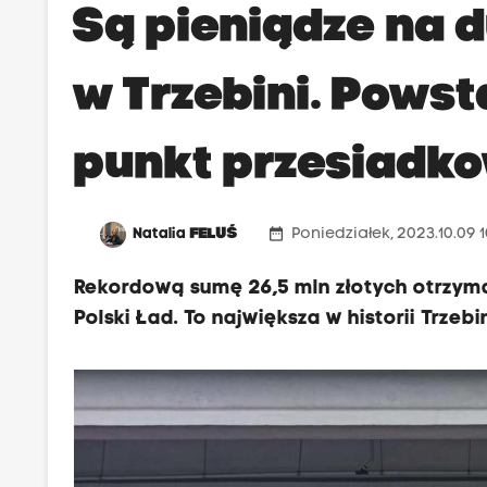
Są pieniądze na 
w Trzebini. Pows
punkt przesiadk
date_range
Natalia
FELUŚ
Poniedziałek, 2023.10.09 
Rekordową sumę 26,5 mln złotych otrzym
Polski Ład. To największa w historii Trzeb