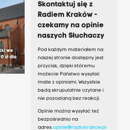
Skontaktuj się z
Radiem Kraków -
czekamy na opinie
naszych Słuchaczy
Pod każdym materiałem na
tki we
0 zł dla
naszej stronie dostępny jest
przycisk, dzięki któremu
możecie Państwo wysyłać
maile z opiniami. Wszystkie
będą skrupulatnie czytane i
nie pozostaną bez reakcji.
Opinie można wysyłać też
bezpośrednio na
adres
opinie@radiokrakow.pl