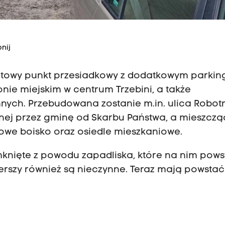
nij
iatowy punkt przesiadkowy z dodatkowym parkin
onie miejskim w centrum Trzebini, a także
ych. Przebudowana zostanie m.in. ulica Robotn
nej przez gminę od Skarbu Państwa, a mieszcząc
nowe boisko oraz osiedle mieszkaniowe.
mknięte z powodu zapadliska, które na nim pows
Sierszy również są nieczynne. Teraz mają powsta