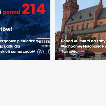
 rządowe pieniądze z
Ponad 40 mln zł na zaby
go Ładu dla
wschodniej Małopolsce i 
lskich samorządów
Tarnowa