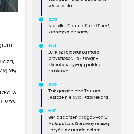
właściciela
12:33
Nie tylko Chopin. Polski Paryż,
którego nie znamy
giem,
11:42
„Orkisz i płaskurka mają
przyszłość”. Tak zmiany
icza,
klimatu wpływają polskie
ej się
rolnictwo
11:40
Tak gorąco pod Tatrami
tało w
jeszcze nie było. Padł rekord
ć nowe
11:17
Seria zdarzeń drogowych w
Małopolsce. Kierowcy muszą
liczyć się z utrudnieniami