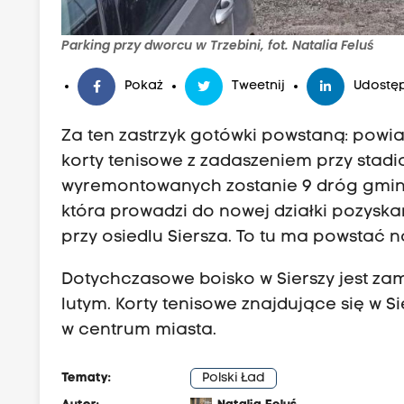
Parking przy dworcu w Trzebini, fot. Natalia Feluś
Pokaż
Tweetnij
Udostęp
Za ten zastrzyk gotówki powstaną: pow
korty tenisowe z zadaszeniem przy stadi
wyremontowanych zostanie 9 dróg gminn
która prowadzi do nowej działki pozyska
przy osiedlu Siersza. To tu ma powstać 
Dotychczasowe boisko w Sierszy jest za
lutym. Korty tenisowe znajdujące się w 
w centrum miasta.
Tematy:
Polski Ład