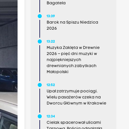
Bagatela
13:39
Barok na Spiszu Niedzica
2026
13:22
Muzyka Zaklęta w Drewnie
2026 – pięć dni muzyki w
najpiękniejszych
drewnianych zabytkach
Małopolski
12:52
Upał zatrzymuje pociągi.
Wielu pasażerów czeka na
Dworcu Głównym w Krakowie
12:34
Cielak spacerował ulicami
Tarnowa. Policja odnalazła