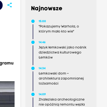
share
Najnowsze
15:00
"Pokazujemy Warhola, o
którym mało kto wie"
14:46
Język łemkowski jako nośnik
dziedzictwa kulturowego
Łemków
ogramu
14:34
Łemkowski dom –
architektura zapomnianej
tożsamości
14:09
Znaleziska archeologiczne
nie opóźnią remontu węzła