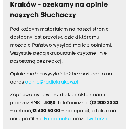
Kraków - czekamy na opinie
naszych Słuchaczy
Pod każdym materiałem na naszej stronie
dostępny jest przycisk, dzięki któremu
możecie Państwo wysyłać maile z opiniami.
Wszystkie będą skrupulatnie czytane i nie
pozostaną bez reakcji.
Opinie można wysyłać też bezpośrednio na
adres
opinie@radiokrakow.pl
Zapraszamy również do kontaktu z nami
poprzez SMS -
4080
, telefonicznie (
12 200 33 33
– antena,
12 630 60 00
– recepcja), a także na
nasz profil na
Facebooku
oraz
Twitterze