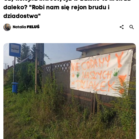
daleko? "Robi nam się rejon brudu i
dziadostwa"
search
share
Natalia
FELUŚ