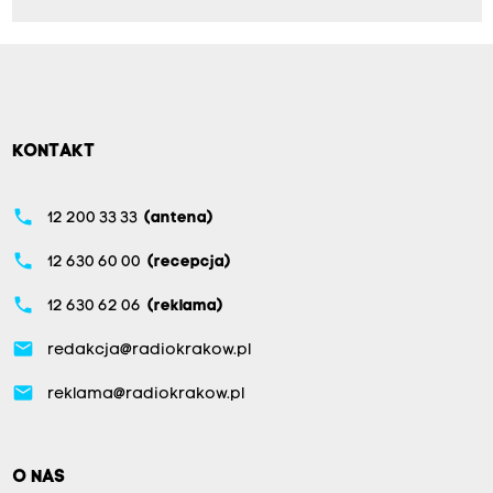
KONTAKT
phone
12 200 33 33
(antena)
phone
12 630 60 00
(recepcja)
phone
12 630 62 06
(reklama)
email
redakcja@radiokrakow.pl
email
reklama@radiokrakow.pl
O NAS