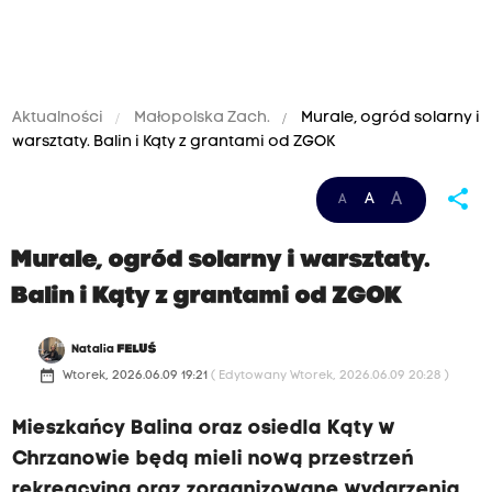
Aktualności
Małopolska Zach.
Murale, ogród solarny i
warsztaty. Balin i Kąty z grantami od ZGOK
share
A
A
A
Murale, ogród solarny i warsztaty.
Balin i Kąty z grantami od ZGOK
Natalia
FELUŚ
date_range
Wtorek, 2026.06.09 19:21
( Edytowany Wtorek, 2026.06.09 20:28 )
Mieszkańcy Balina oraz osiedla Kąty w
Chrzanowie będą mieli nową przestrzeń
rekreacyjną oraz zorganizowane wydarzenia