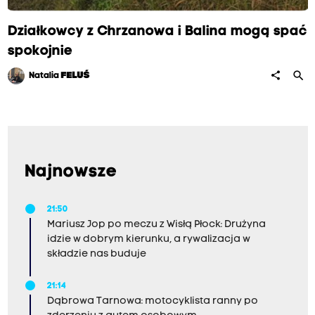
Działkowcy z Chrzanowa i Balina mogą spać
spokojnie
search
share
Natalia
FELUŚ
Najnowsze
21:50
Mariusz Jop po meczu z Wisłą Płock: Drużyna
idzie w dobrym kierunku, a rywalizacja w
składzie nas buduje
21:14
Dąbrowa Tarnowa: motocyklista ranny po