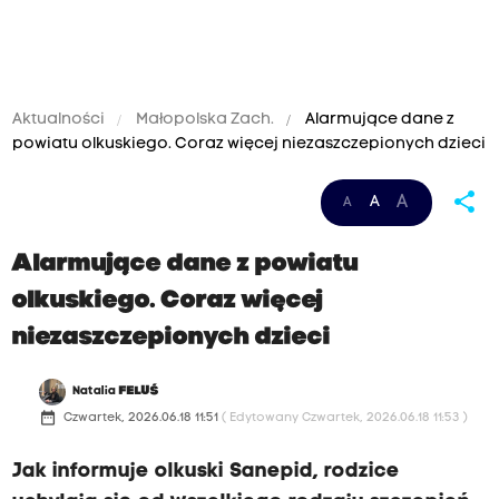
Aktualności
Małopolska Zach.
Alarmujące dane z
powiatu olkuskiego. Coraz więcej niezaszczepionych dzieci
share
A
A
A
Alarmujące dane z powiatu
olkuskiego. Coraz więcej
niezaszczepionych dzieci
Natalia
FELUŚ
date_range
Czwartek, 2026.06.18 11:51
( Edytowany Czwartek, 2026.06.18 11:53 )
Jak informuje olkuski Sanepid, rodzice