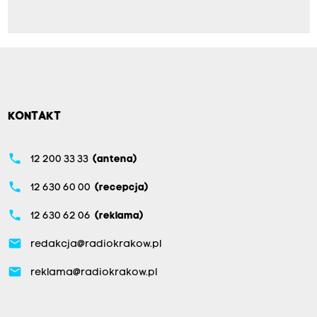
KONTAKT
phone
12 200 33 33
(antena)
phone
12 630 60 00
(recepcja)
phone
12 630 62 06
(reklama)
email
redakcja@radiokrakow.pl
email
reklama@radiokrakow.pl