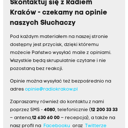
Skontaktuj się z Radiem
Kraków - czekamy na opinie
naszych Słuchaczy
Pod każdym materiałem na naszej stronie
dostępny jest przycisk, dzięki któremu
możecie Państwo wysyłać maile z opiniami.
Wszystkie będą skrupulatnie czytane i nie
pozostaną bez reakcji.
Opinie można wysyłać też bezpośrednio na
adres
opinie@radiokrakow.pl
Zapraszamy również do kontaktu z nami
poprzez SMS -
4080
, telefonicznie (
12 200 33 33
– antena,
12 630 60 00
– recepcja), a także na
nasz profil na
Facebooku
oraz
Twitterze