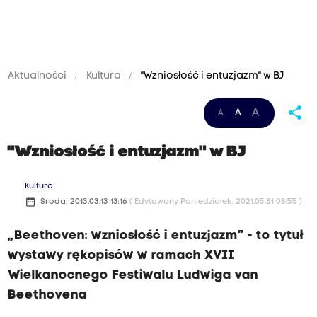
Aktualności
Kultura
"Wzniosłość i entuzjazm" w BJ
share
A
A
A
"Wzniosłość i entuzjazm" w BJ
Kultura
date_range
Środa, 2013.03.13 13:16
( Edytowany Poniedziałek, 2021.05.31 08:55 )
„Beethoven: wzniosłość i entuzjazm” - to tytuł
wystawy rękopisów w ramach XVII
Wielkanocnego Festiwalu Ludwiga van
Beethovena