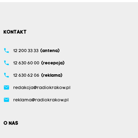
KONTAKT
phone
12 200 33 33
(antena)
phone
12 630 60 00
(recepcja)
phone
12 630 62 06
(reklama)
email
redakcja@radiokrakow.pl
email
reklama@radiokrakow.pl
O NAS