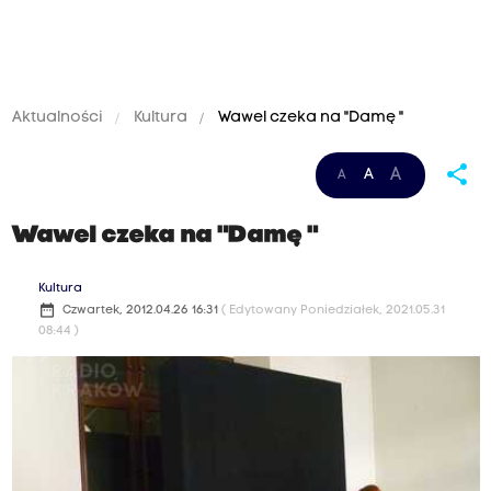
Aktualności
Kultura
Wawel czeka na "Damę "
share
A
A
A
Wawel czeka na "Damę "
Kultura
date_range
Czwartek, 2012.04.26 16:31
( Edytowany Poniedziałek, 2021.05.31
08:44 )