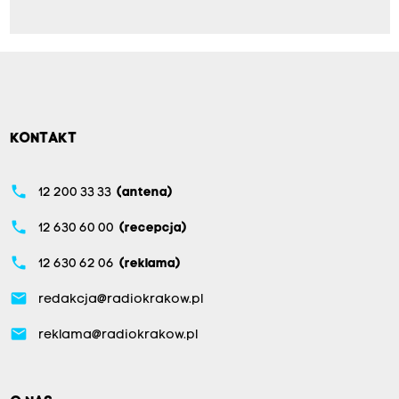
KONTAKT
phone
12 200 33 33
(antena)
phone
12 630 60 00
(recepcja)
phone
12 630 62 06
(reklama)
email
redakcja@radiokrakow.pl
email
reklama@radiokrakow.pl