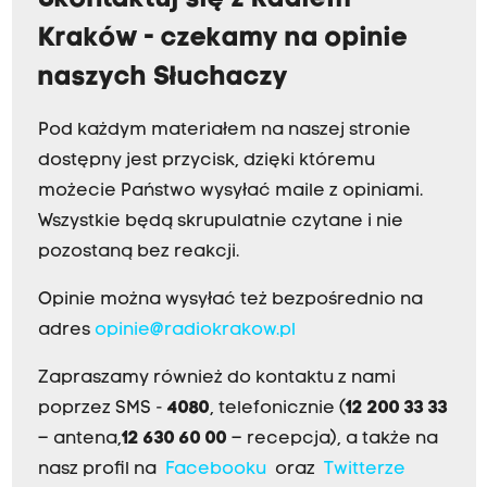
Skontaktuj się z Radiem
Kraków - czekamy na opinie
naszych Słuchaczy
Pod każdym materiałem na naszej stronie
dostępny jest przycisk, dzięki któremu
możecie Państwo wysyłać maile z opiniami.
Wszystkie będą skrupulatnie czytane i nie
pozostaną bez reakcji.
Opinie można wysyłać też bezpośrednio na
adres
opinie@radiokrakow.pl
Zapraszamy również do kontaktu z nami
poprzez SMS -
4080
, telefonicznie (
12 200 33 33
– antena,
12 630 60 00
– recepcja), a także na
nasz profil na
Facebooku
oraz
Twitterze