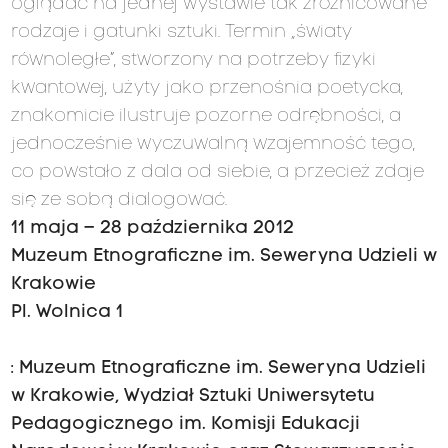
oglądać na jednej wystawie tak zróżnicowane
rodzaje i gatunki sztuki. Termin „światy
równoległe”, stworzony na potrzeby fizyki
kwantowej, użyty jako przenośnia poetycka,
znakomicie ilustruje pozorne odrębności, a
jednocześnie wyczuwalną wzajemność tego,
co powstało z dala od siebie, a przecież zdaje
się ze sobą dialogować.
11 maja – 28 października 2012
Muzeum Etnograficzne im. Seweryna Udzieli w
Krakowie
Pl. Wolnica 1
: Muzeum Etnograficzne im. Seweryna Udzieli
w Krakowie, Wydział Sztuki Uniwersytetu
Pedagogicznego im. Komisji Edukacji