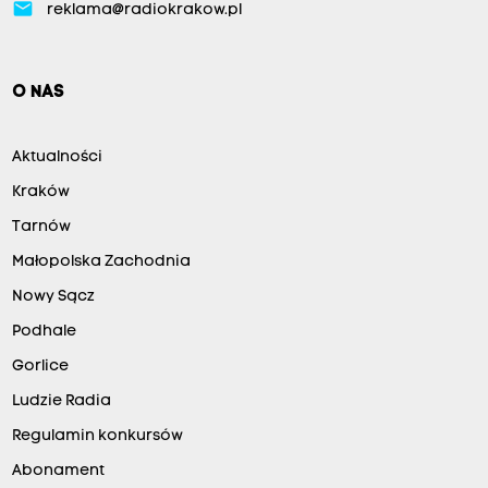
email
reklama@radiokrakow.pl
O NAS
Aktualności
Kraków
Tarnów
Małopolska Zachodnia
Nowy Sącz
Podhale
Gorlice
Ludzie Radia
Regulamin konkursów
Abonament