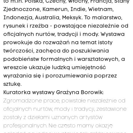
to m.in. Polska, Czechy, Włochy, Francja, Stany
Zjednoczone, Kamerun, Indie, Wietnam,
Indonezja, Australia, Meksyk. To malarstwo,
rysunek i rzeźba - powstające niezależnie od
oficjalnych nurtów, tradycji i mody. Wystawa
prowokuje do rozważań na temat istoty
twórczości, zachęca do poszukiwania
podobieństw formalnych i warsztatowych, a
wreszcie ukazuje ludzką umiejętność
wyrażania się i porozumiewania poprzez
sztukę.
Kuratorka wystawy Grażyna Borowik:
Zgromadzone prace, powstałe niezależnie od
oficjalnych nurtów, mody i tradycji, zestawione
zostały z dziełami uznanych artystów
profesjonalnych. Nie często mamy okazję