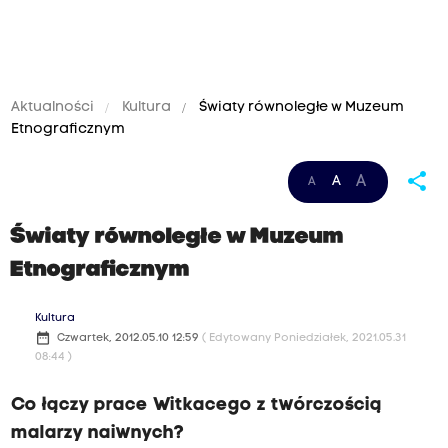
Aktualności
Kultura
Światy równoległe w Muzeum
Etnograficznym
share
A
A
A
Światy równoległe w Muzeum
Etnograficznym
Kultura
date_range
Czwartek, 2012.05.10 12:59
( Edytowany Poniedziałek, 2021.05.31
08:44 )
Co łączy prace Witkacego z twórczością
malarzy naiwnych?