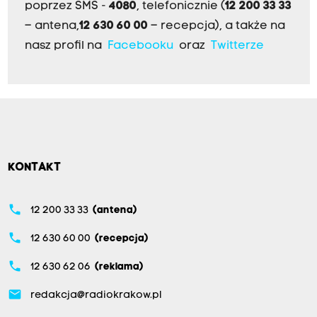
poprzez SMS -
4080
, telefonicznie (
12 200 33 33
– antena,
12 630 60 00
– recepcja), a także na
nasz profil na
Facebooku
oraz
Twitterze
KONTAKT
phone
12 200 33 33
(antena)
phone
12 630 60 00
(recepcja)
phone
12 630 62 06
(reklama)
email
redakcja@radiokrakow.pl