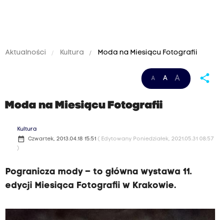
Aktualności
Kultura
Moda na Miesiącu Fotografii
share
A
A
A
Moda na Miesiącu Fotografii
Kultura
date_range
Czwartek, 2013.04.18 15:51
( Edytowany Poniedziałek, 2021.05.31 08:57
)
Pogranicza mody – to główna wystawa 11.
edycji Miesiąca Fotografii w Krakowie.