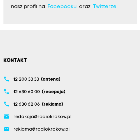
nasz profil na
Facebooku
oraz
Twitterze
KONTAKT
phone
12 200 33 33
(antena)
phone
12 630 60 00
(recepcja)
phone
12 630 62 06
(reklama)
email
redakcja@radiokrakow.pl
email
reklama@radiokrakow.pl