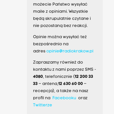
możecie Państwo wysyłać
maile z opiniami. Wszystkie
będą skrupulatnie czytane i
nie pozostaną bez reakcji.
Opinie można wysyłać też
bezpośrednio na
adres
opinie@radiokrakow.pl
Zapraszamy również do
kontaktu z nami poprzez SMS -
4080
, telefonicznie (
12 200 33
33
– antena,
12 630 60 00
–
recepcja), a także na nasz
profil na
Facebooku
oraz
Twitterze