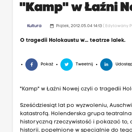
"Kamp" w Łaźni N
date_range
Kultura
Piątek, 2012.05.04 14:13
( Edytowany Po
O tragedii Holokaustu w... teatrze lalek.
Pokaż
Tweetnij
Udostęp
"Kamp" w Łaźni Nowej czyli o tragedii Holo
Sześćdziesiąt lat po wyzwoleniu, Auschw
katastrofą. Holenderska grupa teatraln
historyczną rzeczywistość i pokazać to
historii, popełnione w specjalnie do te