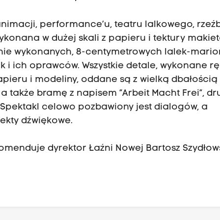
imacji, performance’u, teatru lalkowego, rzeźb
wykonana w dużej skali z papieru i tektury makie
znie wykonanych, 8-centymetrowych lalek-mario
k i ich oprawców. Wszystkie detale, wykonane r
papieru i modeliny, oddane są z wielką dbałością
 a także bramę z napisem “Arbeit Macht Frei”, dr
 Spektakl celowo pozbawiony jest dialogów, a
fekty dźwiękowe.
omenduje dyrektor Łaźni Nowej Bartosz Szydłowsk