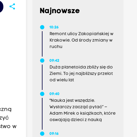
share
Najnowsze
10:26
Remont ulicy Zakopiańskiej w
Krakowie. Od środy zmiany w
ruchu
09:42
Duża planetoida zbliży się do
Ziemi. To jej najbliższy przelot
od wielu lat
09:40
"Nauka jest wszędzie.
Wystarczy zacząć pytać” –
yczną
Adam Mirek o książkach, które
zyć
oswajają dzieci z nauką
stwo w
09:16