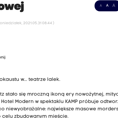
owej
A
A
A
niedziałek, 2021.05.31 08:44 )
nij
kaustu w... teatrze lalek.
itz stało się mroczną ikoną ery nowożytnej, mit
a Hotel Modern w spektaklu KAMP próbuje odtwor
, co niewyobrażalne: największe masowe morder
go celu zbudowanym mieście.