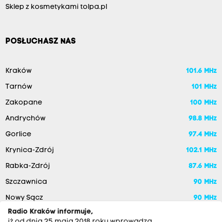
Sklep z kosmetykami tolpa.pl
POSŁUCHASZ NAS
Kraków
101.6 MHz
Tarnów
101 MHz
Zakopane
100 MHz
Andrychów
98.8 MHz
Gorlice
97.4 MHz
Krynica-Zdrój
102.1 MHz
Rabka-Zdrój
87.6 MHz
Szczawnica
90 MHz
Nowy Sącz
90 MHz
Radio Kraków informuje,
iż od dnia 25 maja 2018 roku wprowadza