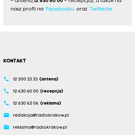
– antena,
12 630 60 00
– recepcja), a także na
nasz profil na
Facebooku
oraz
Twitterze
KONTAKT
phone
12 200 33 33
(antena)
phone
12 630 60 00
(recepcja)
phone
12 630 62 06
(reklama)
email
redakcja@radiokrakow.pl
email
reklama@radiokrakow.pl