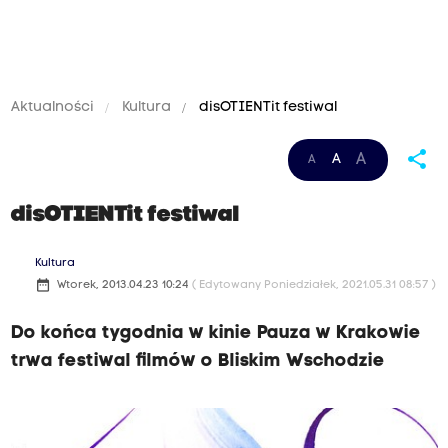
Aktualności
Kultura
disOTIENTit festiwal
share
A
A
A
disOTIENTit festiwal
Kultura
date_range
Wtorek, 2013.04.23 10:24
( Edytowany Poniedziałek, 2021.05.31 08:57 )
Do końca tygodnia w kinie Pauza w Krakowie
trwa festiwal filmów o Bliskim Wschodzie