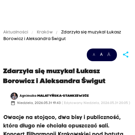
Aktualności
Kraków
Zdarzyła się muzyka! Łukasz
Borowicz i Aleksandra Świgut
share
A
A
A
Zdarzyła się muzyka! Łukasz
Borowicz i Aleksandra Świgut
Agnieszka
MALATYŃSKA-STANKIEWICZ
date_range
Niedziela, 2026.05.31 19:43
( Edytowany Niedziela, 2026.05.31 20:05 )
Owacje na stojąco, dwa bisy i publiczność,
która długo nie chciała opuszczać sali.
Koncert Filharmonii Krakowskiej pod batutą