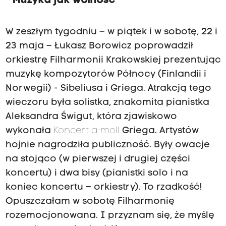
Muzyka jak wolność
W zeszłym tygodniu – w piątek i w sobotę, 22 i
23 maja – Łukasz Borowicz poprowadził
orkiestrę Filharmonii Krakowskiej prezentując
muzykę kompozytorów Północy (Finlandii i
Norwegii) - Sibeliusa i Griega. Atrakcją tego
wieczoru była solistka, znakomita pianistka
Aleksandra Świgut, która zjawiskowo
wykonała
Koncert a-moll
Griega. Artystów
hojnie nagrodziła publiczność. Były owacje
na stojąco (w pierwszej i drugiej części
koncertu) i dwa bisy (pianistki solo i na
koniec koncertu – orkiestry). To rzadkość!
Opuszczałam w sobotę Filharmonię
rozemocjonowana. I przyznam się, że myślę