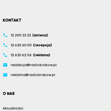
KONTAKT
phone
12 200 33 33
(antena)
phone
12 630 60 00
(recepcja)
phone
12 630 62 06
(reklama)
email
redakcja@radiokrakow.pl
email
reklama@radiokrakow.pl
O NAS
Aktualności