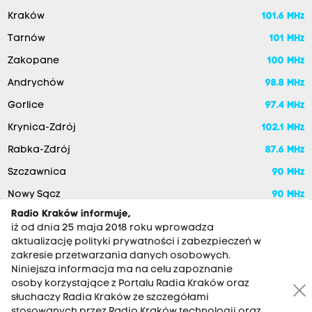
Kraków
101.6 MHz
Tarnów
101 MHz
Zakopane
100 MHz
Andrychów
98.8 MHz
Gorlice
97.4 MHz
Krynica-Zdrój
102.1 MHz
Rabka-Zdrój
87.6 MHz
Szczawnica
90 MHz
Nowy Sącz
90 MHz
Radio Kraków informuje,
iż od dnia 25 maja 2018 roku wprowadza
aktualizację polityki prywatności i zabezpieczeń w
zakresie przetwarzania danych osobowych.
Niniejsza informacja ma na celu zapoznanie
osoby korzystające z Portalu Radia Kraków oraz
słuchaczy Radia Kraków ze szczegółami
stosowanych przez Radio Kraków technologii oraz