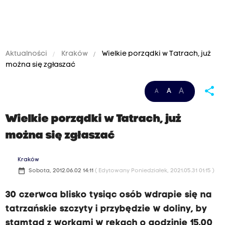
Aktualności
Kraków
Wielkie porządki w Tatrach, już
można się zgłaszać
share
A
A
A
Wielkie porządki w Tatrach, już
można się zgłaszać
Kraków
date_range
Sobota, 2012.06.02 14:11
( Edytowany Poniedziałek, 2021.05.31 01:15 )
30 czerwca blisko tysiąc osób wdrapie się na
tatrzańskie szczyty i przybędzie w doliny, by
stamtąd z workami w rękach o godzinie 15.00