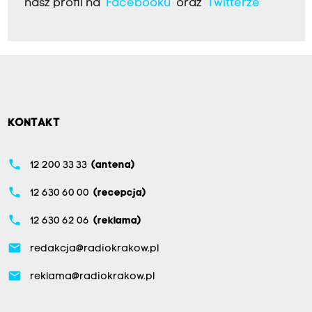
nasz profil na
Facebooku
oraz
Twitterze
KONTAKT
phone
12 200 33 33
(antena)
phone
12 630 60 00
(recepcja)
phone
12 630 62 06
(reklama)
email
redakcja@radiokrakow.pl
email
reklama@radiokrakow.pl