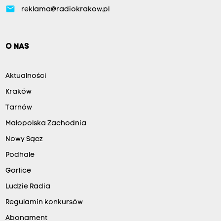
email
reklama@radiokrakow.pl
O NAS
Aktualności
Kraków
Tarnów
Małopolska Zachodnia
Nowy Sącz
Podhale
Gorlice
Ludzie Radia
Regulamin konkursów
Abonament