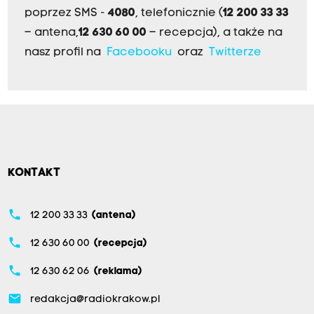
poprzez SMS -
4080
, telefonicznie (
12 200 33 33
– antena,
12 630 60 00
– recepcja), a także na
nasz profil na
Facebooku
oraz
Twitterze
KONTAKT
phone
12 200 33 33
(antena)
phone
12 630 60 00
(recepcja)
phone
12 630 62 06
(reklama)
email
redakcja@radiokrakow.pl