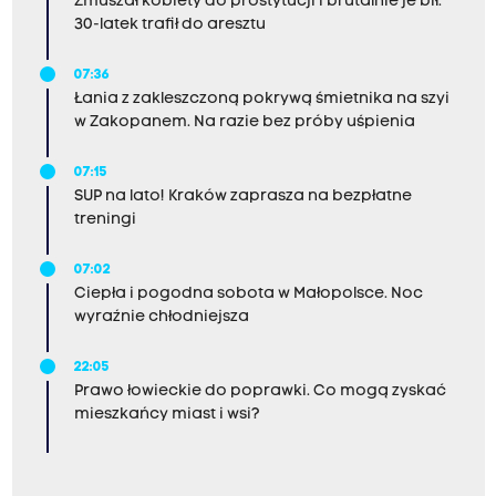
Zmuszał kobiety do prostytucji i brutalnie je bił.
30-latek trafił do aresztu
07:36
Łania z zakleszczoną pokrywą śmietnika na szyi
w Zakopanem. Na razie bez próby uśpienia
07:15
SUP na lato! Kraków zaprasza na bezpłatne
treningi
07:02
Ciepła i pogodna sobota w Małopolsce. Noc
wyraźnie chłodniejsza
22:05
Prawo łowieckie do poprawki. Co mogą zyskać
mieszkańcy miast i wsi?