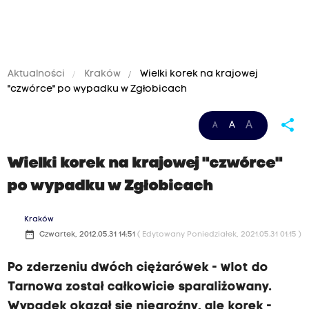
Aktualności
Kraków
Wielki korek na krajowej
"czwórce" po wypadku w Zgłobicach
share
A
A
A
Wielki korek na krajowej "czwórce"
po wypadku w Zgłobicach
Kraków
date_range
Czwartek, 2012.05.31 14:51
( Edytowany Poniedziałek, 2021.05.31 01:15 )
Po zderzeniu dwóch ciężarówek - wlot do
Tarnowa został całkowicie sparaliżowany.
Wypadek okazał się niegroźny, ale korek -