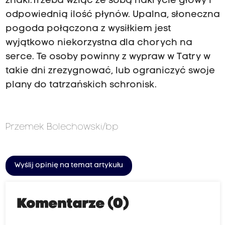
znaki.Trzeba wziąć ze sobą nakrycie głowy i
odpowiednią ilość płynów. Upalna, słoneczna
pogoda połączona z wysiłkiem jest
wyjątkowo niekorzystna dla chorych na
serce. Te osoby powinny z wypraw w Tatry w
takie dni zrezygnować, lub ograniczyć swoje
plany do tatrzańskich schronisk.
Przemek Bolechowski/bp
Wyślij opinię na temat artykułu
Komentarze (0)