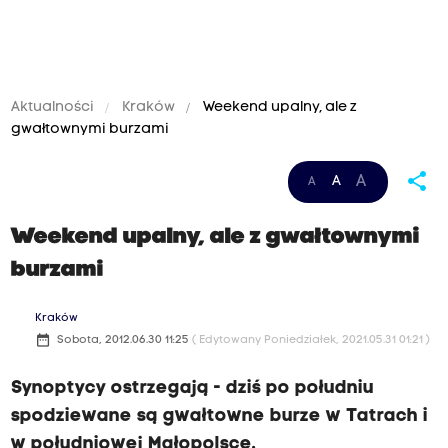
Aktualności
Kraków
Weekend upalny, ale z
gwałtownymi burzami
share
A
A
A
Weekend upalny, ale z gwałtownymi
burzami
Kraków
date_range
Sobota, 2012.06.30 11:25
( Edytowany Poniedziałek, 2021.05.31 01:21 )
Synoptycy ostrzegają - dziś po południu
spodziewane są gwałtowne burze w Tatrach i
w południowej Małopolsce.