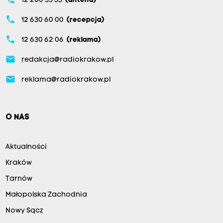
12 200 33 33
(antena)
phone
12 630 60 00
(recepcja)
phone
12 630 62 06
(reklama)
email
redakcja@radiokrakow.pl
email
reklama@radiokrakow.pl
O NAS
Aktualności
Kraków
Tarnów
Małopolska Zachodnia
Nowy Sącz