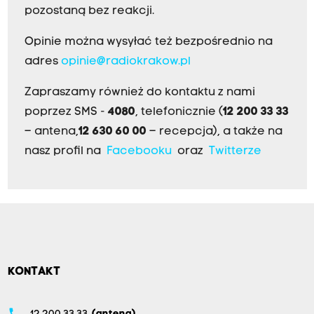
pozostaną bez reakcji.
Opinie można wysyłać też bezpośrednio na
adres
opinie@radiokrakow.pl
Zapraszamy również do kontaktu z nami
poprzez SMS -
4080
, telefonicznie (
12 200 33 33
– antena,
12 630 60 00
– recepcja), a także na
nasz profil na
Facebooku
oraz
Twitterze
KONTAKT
phone